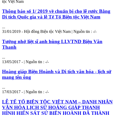
tộc Việt Nam
Thông báo số 1/ 2019 về chuẩn bị cho lễ rước Bằng
Di tích Quốc gia và lễ Tế Tổ Biện tộc Việt Nam
...
31/01/2019 - Hội đồng Biện tộc Việt Nam | Nguồn tin : -/-
Tưởng nhớ liệt sĩ anh hùng LLVTND Biện Văn
Thanh
...
13/05/2017 - | Nguồn tin : -/-
Hoàng giáp Biện Hoành và Di tích văn hóa - lịch sử
mang tên ông
...
17/03/2017 - | Nguồn tin : -/-
LỄ TẾ TỔ BIỆN TỘC VIỆT NAM – DANH NHÂN
VĂN HÓA LỊCH SỬ HOÀNG GIÁP THANH
HÌNH HIẾN SÁT SỨ BIỆN HOÀNH ĐÃ THÀNH