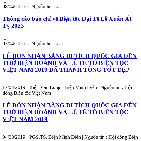
...
08/04/2025 - | Nguồn tin : -/-
Thông cáo báo chí về Biện tộc Đại Tế Lễ Xuân Ất
Tỵ 2025
...
03/04/2025 - | Nguồn tin : -/-
LỄ ĐÓN NHẬN BẰNG DI TÍCH QUỐC GIA ĐỀN
THỜ BIỆN HOÀNH VÀ LỄ TẾ TỔ BIỆN TỘC
VIỆT NAM 2019 ĐÃ THÀNH TÔNG TỐT ĐẸP
...
17/04/2019 - Biện Văn Long - Biện Minh Điền | Nguồn tin : Hội
đồng Biện tộc Việt Nam
LỄ ĐÓN NHẬN BẰNG DI TÍCH QUỐC GIA ĐỀN
THỜ BIỆN HOÀNH VÀ LỄ TẾ TỔ BIỆN TỘC
VIỆT NAM 2019
...
04/03/2019 - PGS.TS. Biện Minh Điền | Nguồn tin : Hội đồng Biện