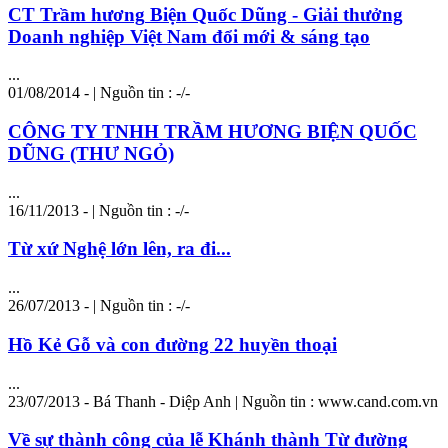
CT Trầm
hương
Biện Quốc Dũng - Giải thưởng
Doanh nghiệp Việt Nam đổi mới & sáng tạo
...
01/08/2014 - | Nguồn tin : -/-
CÔNG TY TNHH TRẦM HƯƠNG BIỆN QUỐC
DŨNG (THƯ NGỎ)
...
16/11/2013 - | Nguồn tin : -/-
Từ xứ Nghệ lớn lên, ra đi...
...
26/07/2013 - | Nguồn tin : -/-
Hồ Kẻ Gỗ và con đường 22 huyền thoại
...
23/07/2013 - Bá Thanh - Diệp Anh | Nguồn tin : www.cand.com.vn
Về sự thành công của lễ Khánh thành Từ đường