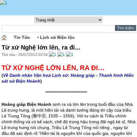
Tin Tức
• Lịch sử Biện tộc
Từ xứ Nghệ lớn lên, ra đi...
Thứ sáu - 26/07/2013 03:54
TỪ XỨ NGHỆ LỚN LÊN, RA ĐI…
(
Về Danh nhân Văn hoá Lịch sử
:
Hoàng giáp - Thanh hình Hiến
sát sứ Biện Hoành
)
***************************
Hoàng giáp
Biện Hoành
sinh ra và lớn lên trong buổi đầu của Nhà
Lê trung hưng, là một hiền tài và danh tướng đáng tin cậy của triều
Lê Trung Tông (黎中宗, 1535 – 1556). Với tư cách là Triều chính
chính thống và có kế sách, chế độ trọng hậu trong đãi ngộ kẻ sĩ, Nhà
Lê trung hưng nói chung, Triều Lê Trung Tông nói riêng , ngay từ
đầu đã xác định rõ “Hiền tài là nguyên khí của quốc gia, nguyên khí