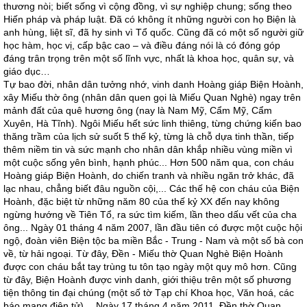
thương nòi; biết sống vì cộng đồng, vì sự nghiệp chung; sống theo
Hiến pháp và pháp luật. Đã có không ít những người con họ Biện là
anh hùng, liệt sĩ, đã hy sinh vì Tổ quốc. Cũng đã có một số người giữ
học hàm, học vị, cấp bậc cao – và điều đáng nói là có đóng góp
đáng trân trọng trên một số lĩnh vực, nhất là khoa học, quân sự, và
giáo dục…
Tự bao đời, nhân dân tưởng nhớ, vinh danh Hoàng giáp Biện Hoành,
xây Miếu thờ ông (nhân dân quen gọi là Miếu Quan Nghè) ngay trên
mảnh đất của quê hương ông (nay là Nam Mỹ, Cẩm Mỹ, Cẩm
Xuyên, Hà Tĩnh). Ngôi Miếu hết sức linh thiêng, từng chứng kiến bao
thăng trầm của lịch sử suốt 5 thế kỷ, từng là chỗ dựa tinh thần, tiếp
thêm niềm tin và sức mạnh cho nhân dân khắp nhiều vùng miền vì
một cuộc sống yên bình, hạnh phúc... Hơn 500 năm qua, con cháu
Hoàng giáp Biện Hoành, do chiến tranh và nhiều ngăn trở khác, đã
lạc nhau, chẳng biết đâu nguồn cội,... Các thế hệ con cháu của Biện
Hoành, đặc biệt từ những năm 80 của thế kỷ XX đến nay không
ngừng hướng về Tiên Tổ, ra sức tìm kiếm, lần theo dấu vết của cha
ông... Ngày 01 tháng 4 năm 2007, lần đầu tiên có được một cuộc hội
ngộ, đoàn viên Biện tộc ba miền Bắc - Trung - Nam và một số bà con
về, từ hải ngoại. Từ đây, Đền - Miếu thờ Quan Nghè Biện Hoành
được con cháu bắt tay trùng tu tôn tạo ngày một quy mô hơn. Cũng
từ đây, Biện Hoành được vinh danh, giới thiệu trên một số phương
tiện thông tin đại chúng (một số tờ Tạp chí Khoa học, Văn hoá, các
báo mạng điện tử)… Ngày 17 tháng 4 năm 2011, Đền thờ Quan