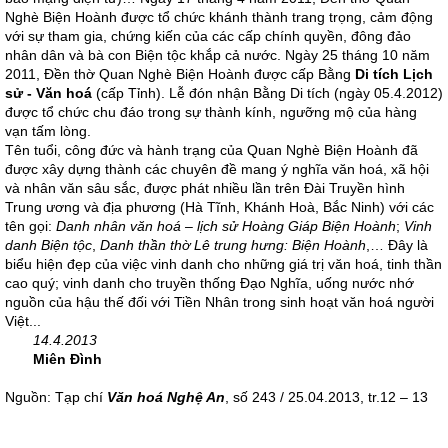
Nghè Biện Hoành được tổ chức khánh thành trang trọng, cảm động
với sự tham gia, chứng kiến của các cấp chính quyền, đông đảo
nhân dân và bà con Biện tộc khắp cả nước. Ngày 25 tháng 10 năm
2011, Đền thờ Quan Nghè Biện Hoành được cấp Bằng
Di tích Lịch
sử - Văn hoá
(cấp Tỉnh). Lễ đón nhận Bằng Di tích (ngày 05.4.2012)
được tổ chức chu đáo trong sự thành kính, ngưỡng mộ của hàng
vạn tấm lòng.
Tên tuổi, công đức và hành trạng của Quan Nghè Biện Hoành đã
được xây dựng thành các chuyên đề mang ý nghĩa văn hoá, xã hội
và nhân văn sâu sắc, được phát nhiều lần trên Đài Truyền hình
Trung ương và địa phương (Hà Tĩnh, Khánh Hoà, Bắc Ninh) với các
tên gọi:
Danh nhân văn hoá – lịch sử Hoàng Giáp Biện Hoành
;
Vinh
danh Biện tộc
,
Danh thần thờ Lê trung hưng: Biện Hoành
,… Đây là
biểu hiện đẹp của việc vinh danh cho những giá trị văn hoá, tinh thần
cao quý; vinh danh cho truyền thống Đạo Nghĩa, uống nước nhớ
nguồn của hậu thế đối với Tiền Nhân trong sinh hoạt văn hoá người
Việt...
14.4.2013
Miên Đình
Nguồn: Tạp chí
Văn hoá Nghệ An
, số 243 / 25.04.2013, tr.12 – 13