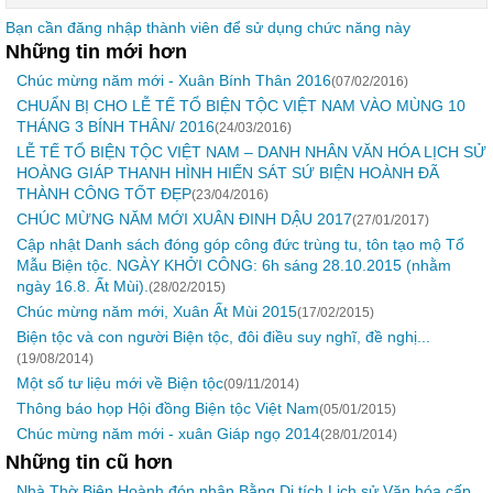
Bạn cần đăng nhập thành viên để sử dụng chức năng này
Những tin mới hơn
Chúc mừng năm mới - Xuân Bính Thân 2016
(07/02/2016)
CHUẨN BỊ CHO LỄ TẾ TỔ BIỆN TỘC VIỆT NAM VÀO MÙNG 10
THÁNG 3 BÍNH THÂN/ 2016
(24/03/2016)
LỄ TẾ TỔ BIỆN TỘC VIỆT NAM – DANH NHÂN VĂN HÓA LỊCH SỬ
HOÀNG GIÁP THANH HÌNH HIẾN SÁT SỨ BIỆN HOÀNH ĐÃ
THÀNH CÔNG TỐT ĐẸP
(23/04/2016)
CHÚC MỪNG NĂM MỚI XUÂN ĐINH DẬU 2017
(27/01/2017)
Cập nhật Danh sách đóng góp công đức trùng tu, tôn tạo mộ Tổ
Mẫu Biện tộc. NGÀY KHỞI CÔNG: 6h sáng 28.10.2015 (nhằm
ngày 16.8. Ất Mùi).
(28/02/2015)
Chúc mừng năm mới, Xuân Ất Mùi 2015
(17/02/2015)
Biện tộc và con người Biện tộc, đôi điều suy nghĩ, đề nghị...
(19/08/2014)
Một số tư liệu mới về Biện tộc
(09/11/2014)
Thông báo họp Hội đồng Biện tộc Việt Nam
(05/01/2015)
Chúc mừng năm mới - xuân Giáp ngọ 2014
(28/01/2014)
Những tin cũ hơn
Nhà Thờ Biện Hoành đón nhận Bằng Di tích Lịch sử Văn hóa cấp