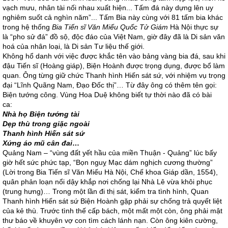
vạch mưu, nhân tài nối nhau xuất hiện... Tấm đá này dựng lên uy
nghiêm suốt cả nghìn năm”... Tấm Bia này cùng với 81 tấm bia khác
trong hệ thống
Bia Tiến sĩ Văn Miếu Quốc Tử Giám
Hà Nội thực sự
là “pho sử đá” đồ sộ, độc đáo của Việt Nam, giờ đây đã là Di sản văn
hoá của nhân loại, là Di sản Tư liệu thế giới.
Không hổ danh với việc được khắc tên vào bảng vàng bia đá, sau khi
đậu Tiến sĩ (Hoàng giáp), Biện Hoành được trọng dụng, được bổ làm
quan. Ông từng giữ chức Thanh hình Hiến sát sứ, với nhiệm vụ trọng
đại “Lĩnh Quãng Nam, Đạo Đốc thị”… Từ đây ông có thêm tên gọi:
Biện tướng công. Vùng Hoa Duệ không biết tự thời nào đã có bài
ca:
Nhà họ Biện tướng tài
Dẹp thù trong giặc ngoài
Thanh hình Hiến sát sứ
Xứng áo mũ cân đai
…
Quảng Nam – “vùng đất yết hầu của miền Thuận - Quảng” lúc bấy
giờ hết sức phức tạp, “Bọn nguỵ Mạc dám nghịch cương thường”
(Lời trong Bia Tiến sĩ Văn Miếu Hà Nội, Chế khoa Giáp dần, 1554),
quân phản loạn nổi dậy khắp nơi chống lại Nhà Lê vừa khôi phục
(trung hưng)… Trong một lần đi thị sát, kiểm tra tình hình, Quan
Thanh hình Hiến sát sứ Biện Hoành gặp phải sự chống trả quyết liệt
của kẻ thù. Trước tình thế cấp bách, một mất một còn, ông phải mật
thư báo về khuyên vợ con tìm cách lánh nạn. Còn ông kiên cường,