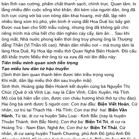
bản lĩnh cao cường, phẩm chất thanh sạch, chính trực. Quan tâm, lo
lắng nhiều đến cuộc sống khó khăn, đói kém của người dân, ông đã
tích cực cùng với bà con nông dân khai hoang, mở đất, lập nên
nhiều làng xóm trù phú, yên bình ở vùng đất Hoa Duệ lúc bấy giờ.
Được vua ban cho 500 mẫu ruộng, nhưng ông đã không giữ cho
riêng mình mà chia hết cho dân nghèo cày cấy, làm ăn… Sau khi
ông mất, Nhà nước phong kiến thời ông truy phong ông là
Thượng
đẳng Thần
(Vị Thần tối cao). Nhân dân nhiều nơi – mà trung tâm là
làng Hoa Duệ, Kỳ Hoa lập miếu thờ Quan Nghè Biện Hoành. Đôi cấu
đối khắc trước Miếu thờ ông từ xa xưa đã nói lên điều này:
Tiên triều minh quan sinh tiền trọng
Tạo miếu lưu dân tử hậu truyền
(Sinh thời làm quan thanh liêm được tiên triều trọng vọng
Khi mất, dân lập miếu thờ đời sau truyền mãi)
Sinh thời, Hoàng giáp Biện Hoành kết duyên cùng bà Nguyễn Thị
Chúc (Quê ở xã Vĩnh Lại, nay là Cẩm Vĩnh, Cẩm Xuyên, Hà Tĩnh.
Mộ của bà hiện vẫn còn, được con cháu hương khói thờ tự chu đáo).
Hai ông bà sinh được 5 người con:
Con trai đầu
:
Biện Viết Hoán
, Cử
nhân, cư trú tại Thạch Hà - Hà Tĩnh;
Con trai thứ hai
:
Biện Văn
Hành
, Tú tài, di cư ra huyện Siêu Loại - Kinh Bắc (nay là huyện
Thuận Thành, tỉnh Bắc Ninh);
Con thứ ba
:
Biện Trí Tri
, di cư ra
Hoàng Trù - Nam Đàn, Nghệ An;
Con thứ tư
:
Biện Trí Thái
, Cử
nhân, di cư sang huyện Thanh Chương, phủ Anh Đô (phủ Anh Đô