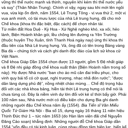
vững thì thế nước mạnh và thịnh, nguyên khí kém thì thế nước yếu
và suy” (Thân Nhân Trung). Chính vì vậy, ngay sau khi mới lên ngôi
vua, vừa kịp ổn định, năm 1554, Lê Trung Tông - vị vua thứ 2, một vị
vua anh minh, có tài mưu lược của nhà Lê trung hưng, đã cho mở
Chế khoa (khoa thi đặc biệt, đặc cách) để chọn nhân tài.
Từ miền đất Hoa Duệ - Kỳ Hoa - Xứ Nghệ nghèo khó, xa xôi, hẻo
lánh, Biện Hoành khăn gói, lều chõng lên đường ra Yên Trường
(thuộc huyện Thọ Xuân, tỉnh Thanh Hoá ngày nay) ứng thí khoa thi
đầu tiên của Nhà Lê trung hưng. Và, ông đã có tên trong Bảng vàng
Bia đá – chứng tích và cách ghi danh độc đáo của lịch sử khoa cử
Việt Nam.
Chế khoa Giáp Dần 1554 chọn được 13 người, gồm 5 Đệ nhất giáp
và 8 Đệ nhị giáp đồng chế khoa xuất thân (Biện Hoành nằm trong số
này). Họ được Nhà nước “ban cho áo mũ cân đai triều phục, cho
vinh quy bái tổ có cờ quạt, nghi trượng, nhạc nhã đón rước”; “được
dân làng dựng phủ đệ”, nồng nhiệt chào mừng… Chế độ trọng hậu
đối với các nhà khoa bảng, hiền tài thời Lê trung hưng có thể nói là
chưa từng có. Đây là niềm vinh dự lớn đối với kẻ sĩ thời bấy giờ. Phải
100 năm sau, Nhà nước mới có điều kiện cho dựng Bia ghi danh
những người đậu Chế khoa năm ấy (1554).
Bia Tiến sĩ Văn Miếu
Quốc Tử Giám
Hà Nội - Bia số 15, dựng ngày 16 tháng 11 niên hiệu
Thịnh Đức thứ 1 – tức năm 1653 (do Hàn lâm viện đãi chế Nguyễn
Đăng Cảo soạn) khẳng định: Những người đỗ Chế khoa Giáp dần
1554 “vốn đều có tài kinh luân, cùng nhau đồng tâm hiệp lực, hiến kế