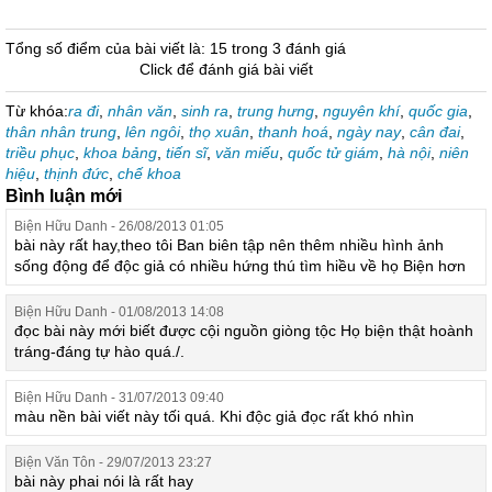
Tổng số điểm của bài viết là: 15 trong 3 đánh giá
Click để đánh giá bài viết
Từ khóa:
ra đi
,
nhân văn
,
sinh ra
,
trung hưng
,
nguyên khí
,
quốc gia
,
thân nhân trung
,
lên ngôi
,
thọ xuân
,
thanh hoá
,
ngày nay
,
cân đai
,
triều phục
,
khoa bảng
,
tiến sĩ
,
văn miếu
,
quốc tử giám
,
hà nội
,
niên
hiệu
,
thịnh đức
,
chế khoa
Bình luận mới
Biện Hữu Danh - 26/08/2013 01:05
bài này rất hay,theo tôi Ban biên tập nên thêm nhiều hình ảnh
sống động để độc giả có nhiều hứng thú tìm hiều về họ Biện hơn
Biện Hữu Danh - 01/08/2013 14:08
đọc bài này mới biết được cội nguồn giòng tộc Họ biện thật hoành
tráng-đáng tự hào quá./.
Biện Hữu Danh - 31/07/2013 09:40
màu nền bài viết này tối quá. Khi độc giả đọc rất khó nhìn
Biện Văn Tôn - 29/07/2013 23:27
bài này phai nói là rất hay