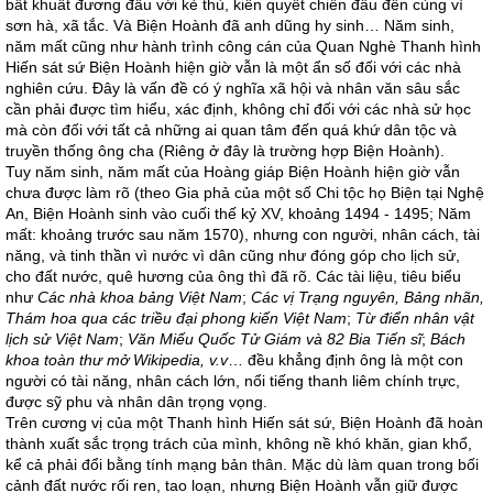
bất khuất đương đầu với kẻ thù, kiên quyết chiến đấu đến cùng vì
sơn hà, xã tắc. Và Biện Hoành đã anh dũng hy sinh… Năm sinh,
năm mất cũng như hành trình công cán của Quan Nghè Thanh hình
Hiến sát sứ Biện Hoành hiện giờ vẫn là một ẩn số đối với các nhà
nghiên cứu. Đây là vấn đề có ý nghĩa xã hội và nhân văn sâu sắc
cần phải được tìm hiểu, xác định, không chỉ đối với các nhà sử học
mà còn đối với tất cả những ai quan tâm đến quá khứ dân tộc và
truyền thống ông cha (Riêng ở đây là trường hợp Biện Hoành).
Tuy năm sinh, năm mất của Hoàng giáp Biện Hoành hiện giờ vẫn
chưa được làm rõ (theo Gia phả của một số Chi tộc họ Biện tại Nghệ
An, Biện Hoành sinh vào cuối thế kỷ XV, khoảng 1494 - 1495; Năm
mất: khoảng trước sau năm 1570), nhưng con người, nhân cách, tài
năng, và tinh thần vì nước vì dân cũng như đóng góp cho lịch sử,
cho đất nước, quê hương của ông thì đã rõ. Các tài liệu, tiêu biểu
như
Các nhà khoa bảng Việt Nam
;
Các vị Trạng nguyên, Bảng nhãn,
Thám hoa qua các triều đại phong kiến Việt Nam
;
Từ điển nhân vật
lịch sử Việt Nam
;
Văn Miếu Quốc Tử Giám và 82 Bia Tiến sĩ
;
Bách
khoa toàn thư mở Wikipedia, v.v
… đều khẳng định ông là một con
người có tài năng, nhân cách lớn, nổi tiếng thanh liêm chính trực,
được sỹ phu và nhân dân trọng vọng.
Trên cương vị của một Thanh hình Hiến sát sứ, Biện Hoành đã hoàn
thành xuất sắc trọng trách của mình, không nề khó khăn, gian khổ,
kể cả phải đổi bằng tính mạng bản thân. Mặc dù làm quan trong bối
cảnh đất nước rối ren, tao loạn, nhưng Biện Hoành vẫn giữ được