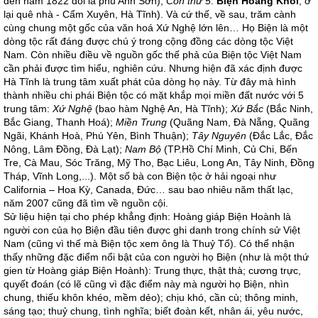
đến năm 1822 đổi là phủ Anh Sơn);
Con thứ 5
:
Biện Hoằng Khôi
, ở
lại quê nhà - Cẩm Xuyên, Hà Tĩnh). Và cứ thế, về sau, trăm cành
cùng chung một gốc của văn hoá Xứ Nghệ lớn lên… Họ Biện là một
dòng tộc rất đáng được chú ý trong cộng đồng các dòng tộc Việt
Nam. Còn nhiều điều về nguồn gốc thế phả của Biện tộc Việt Nam
cần phải được tìm hiểu, nghiên cứu. Nhưng hiện đã xác định được
Hà Tĩnh là trung tâm xuất phát của dòng họ này. Từ đây mà hình
thành nhiều chi phái Biện tộc có mặt khắp mọi miền đất nước với 5
trung tâm:
Xứ Nghệ
(bao hàm Nghệ An, Hà Tĩnh);
Xứ Bắc
(Bắc Ninh,
Bắc Giang, Thanh Hoá);
Miền Trung
(Quãng Nam, Đà Nẵng, Quãng
Ngãi, Khánh Hoà, Phú Yên, Bình Thuận);
Tây Nguyên
(Đắc Lắc, Đắc
Nông, Lâm Đồng, Đà Lạt);
Nam Bộ
(TP.Hồ Chí Minh, Củ Chi, Bến
Tre, Cà Mau, Sóc Trăng, Mỹ Tho, Bạc Liêu, Long An, Tây Ninh, Đồng
Tháp, Vĩnh Long,...). Một số bà con Biện tộc ở hải ngoại như
California – Hoa Kỳ, Canada, Đức… sau bao nhiêu năm thất lạc,
năm 2007 cũng đã tìm về nguồn cội.
Sử liệu hiện tại cho phép khẳng định: Hoàng giáp Biện Hoành là
người con của họ Biện đầu tiên được ghi danh trong chính sử Việt
Nam (cũng vì thế mà Biện tộc xem ông là Thuỷ Tổ). Có thể nhận
thấy những đặc điểm nổi bật của con người họ Biện (như là một thứ
gien từ Hoàng giáp Biện Hoành): Trung thực, thật thà; cương trực,
quyết đoán (có lẽ cũng vì đặc điểm này mà người họ Biện, nhìn
chung, thiếu khôn khéo, mềm dẻo); chịu khó, cần cù; thông minh,
sáng tạo; thuỷ chung, tình nghĩa; biết đoàn kết, nhân ái, yêu nước,