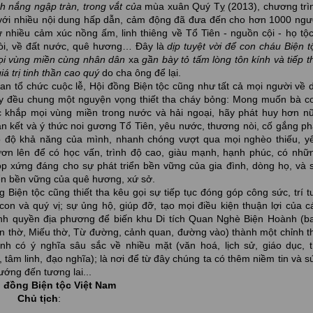
h nắng ngập tràn, trong vắt của
mùa xuân Quý Tỵ (2013), chương trì
 với nhiều nội dung hấp dẫn, cảm động đã đưa đến cho hơn 1000 ngư
 nhiều cảm xúc nồng ấm, linh thiêng về Tổ Tiên - nguồn cội - họ tộc
òi, về đất nước, quê hương… Đây là
dịp tuyệt vời để con cháu Biện t
i vùng miền cùng nhân dân
xa
gần bày tỏ tấm lòng tôn kính và tiếp t
á trị tinh thần cao quý
do cha ông để lại.
chức cuộc lễ, Hội đồng Biện tộc cũng như tất cả mọi người về 
 đều chung một nguyện vọng thiết tha cháy bỏng: Mong muốn bà c
c khắp mọi vùng miền trong nước và hải ngoại, hãy phát huy hơn n
àn kết và ý thức noi gương Tổ Tiên, yêu nước, thương nòi, cố gắng ph
 độ khả năng của mình, nhanh chóng vượt qua mọi nghèo thiếu, y
ơn lên để có học vấn, trình độ cao, giàu mạnh, hạnh phúc, có nhữ
p xứng đáng cho sự phát triển bền vững của gia đình, dòng họ, và 
iển bền vững của quê hương, xứ sở.
g Biện tộc cũng thiết tha kêu gọi sự tiếp tục đóng góp công sức, trí t
con và quý vị; sự ủng hộ, giúp đỡ, tạo mọi điều kiện thuận lợi của c
nh quyền địa phương để biến khu Di tích Quan Nghè Biện Hoành (b
 thờ, Miếu thờ, Từ đường, cảnh quan, đường vào) thành một chỉnh t
ình có ý nghĩa sâu sắc về nhiều mặt (văn hoá, lịch sử, giáo dục, t
 tâm linh, đạo nghĩa); là nơi để từ đây chúng ta có thêm niềm tin và s
ớng đến tương lai...
 đồng Biện tộc Việt Nam
Chủ tịch
: