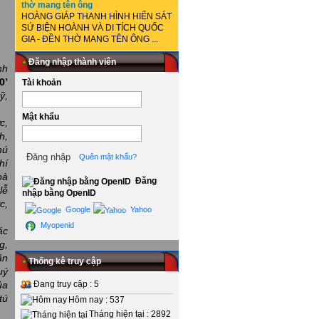
thờ mang tên ông
HOÀNG GIÁP THANH HÌNH HIẾN SÁT
SỨ BIỆN HOÀNH VÀ DI TÍCH QUỐC
GIA - ĐỀN THỜ MANG TÊN ÔNG ...
•
Đăng nhập thành viên
nh
0’
Tài khoản
ỹ,
Mật khẩu
c,
h,
hú
Quên mật khẩu?
hí
bà
Đăng
lễ
nhập bằng OpenID
c,
Google
Yahoo
Myopenid
ác
g,
ăn
•
Thống kê truy cập
uý
Đang truy cập : 5
ủa
tú
Hôm nay : 537
Tháng hiện tại : 2892