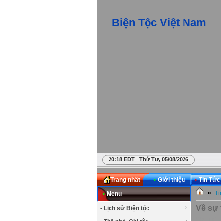
Biện Tộc Việt Nam
20:18 EDT Thứ Tư, 05/08/2026
Trang nhất
•
Giới thiệu
•
Tin Tức
»
Ti
•
Menu
Về sự 
• Lịch sử Biện tộc
Chủ nhật 