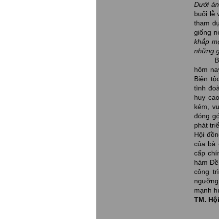
Dưới án
buổi lễ
tham dự
giống n
khắp mọ
những gi
Ban tổ 
hôm nay
Biện tộ
tình đo
huy cao
kém, vư
đóng gó
phát tr
Hội đồn
của bà 
cấp chí
hàm Đền
công tr
ngưỡng,
mạnh hư
TM. Hội