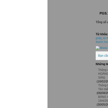
PGS.
Tổng số đ
Từ khóa:
giáp
,
ra 
thanh ho
Bạn cầ
Những ti
Thông c
HOÀNG
SẢN)
(16/02/2
Thông b
Tên miê
(06/08/2
BẢNG 
19/4/2
(30/05/2