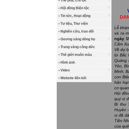
• Thế phả, Chi tộc
• Hội đồng Biện tộc
• Tin tức, Hoạt động
DAN
• Tư liệu, Thư viện
Lễ khá
• Nghiên cứu, trao đổi
và
ra m
ngày 1
• Gương sáng dòng họ
Cẩm Xuy
• Trang vàng công đức
Về dự b
• Thế giới muôn màu
từ Bắc 
Quảng 
• Hình ảnh
Yên, Bì
• Video
Minh, B
con Biệ
• Website liên kết
hân hạn
cơ quan
Hội đồng
quý vị 
Bí thư 
Huyên –
vị đã d
Tiền Nh
của quê