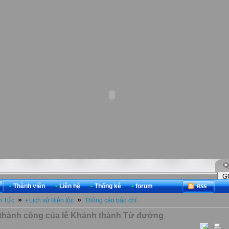
•
Thành viên
•
Liên hệ
•
Thống kê
•
forum
»
»
n Tức
• Lịch sử Biện tộc
Thông cáo báo chí
thành công của lễ Khánh thành Từ đường
- 21/04/2013 20:17