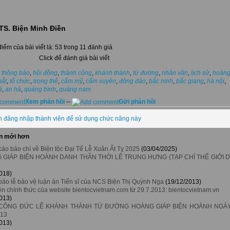
TS. Biện Minh Điền
iểm của bài viết là: 53 trong 11 đánh giá
Click để đánh giá bài viết
thông báo
,
hội đồng
,
thành công
,
khánh thành
,
từ đường
,
nhân văn
,
lịch sử
,
hoàn
mắt
,
tổ chức
,
trọng thể
,
cẩm mỹ
,
cẩm xuyên
,
đông đảo
,
bắc ninh
,
bắc giang
,
hà nội
,
á
,
an hà
,
quảng bình
,
quảng nam
Xem phản hồi
--
Gửi phản hồi
n đăng nhập thành viên để sử dụng chức năng này
n mới hơn
áo báo chí về Biện tộc Đại Tế Lễ Xuân Ất Tỵ 2025
(03/04/2025)
 GIÁP BIỆN HOÀNH DANH THẦN THỜI LÊ TRUNG HƯNG (TẠP CHÍ THẾ GIỚI D
018)
áo lễ bảo vệ luận án Tiến sĩ của NCS Biện Thị Quỳnh Nga
(19/12/2013)
̀n chính thức của website bientocvietnam.com từ 29.7.2013: bientocvietnam.vn
013)
CÔNG ĐỨC LỄ KHÁNH THÀNH TỪ ĐƯỜNG HOÀNG GIÁP BIỆN HOÀNH NGÀ
013
013)