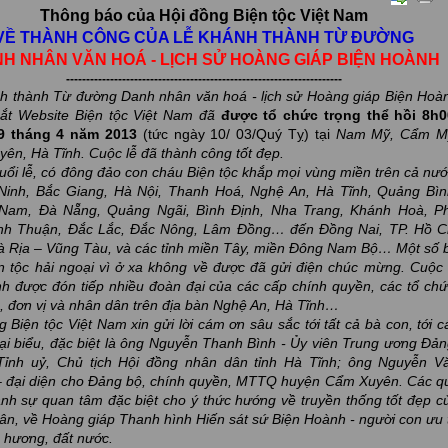
Thông báo của Hội đồng Biện tộc Việt Nam
VỀ THÀNH CÔNG CỦA LỄ KHÁNH THÀNH TỪ ĐƯỜNG
H NHÂN VĂN HOÁ - LỊCH SỬ HOÀNG GIÁP BIỆN HOÀNH
---------------------------------------------------------------------
nh thành Từ đường Danh
nhân văn hoá - lịch sử Hoàng giáp Biện Hoà
ắt Website Biện tộc Việt Nam đã
được tổ chức trọng thể hồi 8h0
9
tháng 4 năm
2013
(tức ngày 10/ 03/Quý Tỵ) tại
Nam Mỹ, Cẩm M
ên, Hà Tĩnh. Cuộc lễ đã thành công tốt đẹp.
uổi lễ, có đông đảo con cháu Biện tộc khắp mọi vùng miền trên cả nướ
Ninh, Bắc Giang, Hà Nội, Thanh Hoá, Nghệ An, Hà Tĩnh, Quảng Bìn
Nam, Đà Nẵng, Quảng Ngãi, Bình Định, Nha Trang, Khánh Hoà, P
nh Thuận, Đắc Lắc, Đắc Nông, Lâm Đồng… đến Đồng Nai, TP. Hồ C
à Rịa – Vũng Tàu, và các tỉnh miền Tây, miền Đông Nam Bộ… Một số 
n tộc hải ngoại vì ở xa không về được đã gửi điện chúc mừng. Cuộc 
h được đón tiếp nhiều đoàn đại của các cấp chính quyền, các tổ chứ
, đơn vị và nhân dân trên địa bàn Nghệ An, Hà Tĩnh…
 Biện tộc Việt Nam xin gửi lời cám ơn sâu sắc tới tất cả bà con, tới c
đại biểu, đặc biệt là ông Nguyễn Thanh Bình - Ủy viên Trung ương Đản
Tỉnh uỷ, Chủ tịch Hội đồng nhân dân tỉnh Hà Tĩnh; ông Nguyễn V
 đại diện cho Đảng bộ, chính quyền, MTTQ huyện Cẩm Xuyên. Các q
ành sự quan tâm đặc biệt cho ý thức hướng về truyền thống tốt đẹp c
ân, về Hoàng giáp Thanh hình Hiến sát sứ Biện Hoành - người con ưu 
 hương, đất nước.