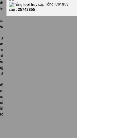
nh
Tổng lượt truy
ời
cập :
25743855
 -
ộc
hu
dự
on
ữa
át
ếu
ng
sự
uệ
ác
ao
hể
ín
ức