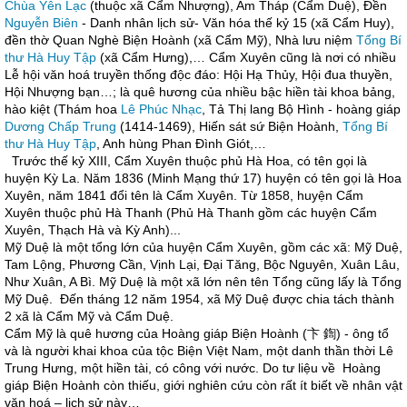
Chùa Yên Lạc
(thuộc xã Cẩm Nhượng), Am Tháp (Cẩm Duệ), Đền
Nguyễn Biên
- Danh nhân lịch sử- Văn hóa thế kỷ 15 (xã Cẩm Huy),
đền thờ Quan Nghè Biện Hoành (xã Cẩm Mỹ), Nhà lưu niệm
Tổng Bí
thư
Hà Huy Tập
(xã Cẩm Hưng),… Cẩm Xuyên cũng là nơi có nhiều
Lễ hội văn hoá truyền thống độc đáo: Hội Hạ Thủy, Hội đua thuyền,
Hội Nhượng bạn…; là quê hương của nhiều bậc hiền tài khoa bảng,
hào kiệt (Thám hoa
Lê Phúc Nhạc
, Tả Thị lang Bộ Hình - hoàng giáp
Dương Chấp Trung
(1414-1469), Hiến sát sứ Biện Hoành,
Tổng Bí
thư
Hà Huy Tập
, Anh hùng Phan Đình Giót,…
Trước thế kỷ XIII, Cẩm Xuyên thuộc phủ Hà Hoa, có tên gọi là
huyện Kỳ La. Năm 1836 (Minh Mạng thứ 17) huyện có tên gọi là Hoa
Xuyên, năm 1841 đổi tên là Cẩm Xuyên. Từ 1858, huyện Cẩm
Xuyên thuộc phủ Hà Thanh (Phủ Hà Thanh gồm các huyện Cẩm
Xuyên, Thạch Hà và Kỳ Anh)...
Mỹ Duệ là một tổng lớn của huyện Cẩm Xuyên, gồm các xã: Mỹ Duệ,
Tam Lộng, Phương Cần, Vịnh Lại, Đại Tăng, Bộc Nguyên, Xuân Lâu,
Như Xuân, A Bì. Mỹ Duệ là một xã lớn nên tên Tổng cũng lấy là Tổng
Mỹ Duệ. Đến tháng 12 năm 1954, xã Mỹ Duệ được chia tách thành
2 xã là Cẩm Mỹ và Cẩm Duệ.
Cẩm Mỹ là quê hương của Hoàng giáp Biện Hoành (卞 鍧) - ông tổ
và là người khai khoa của tộc Biện Việt Nam, một danh thần thời Lê
Trung Hưng, một hiền tài, có công với nước. Do tư liệu về Hoàng
giáp Biện Hoành còn thiếu, giới nghiên cứu còn rất ít biết về nhân vật
văn hoá – lịch sử này…