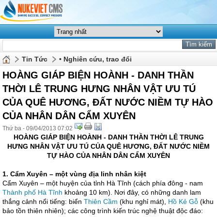
Tin Tức
• Nghiên cứu, trao đổi
HOÀNG GIÁP BIỆN HOÀNH - DANH THẦN
THỜI LÊ TRUNG HƯNG NHÂN VẬT ƯU TÚ
CỦA QUÊ HƯƠNG, ĐẤT NƯỚC NIỀM TỰ HÀO
CỦA NHÂN DÂN CẨM XUYÊN
Thứ ba - 09/04/2013 07:02
HOÀNG GIÁP BIỆN HOÀNH - DANH THẦN THỜI LÊ TRUNG
HƯNG
NHÂN VẬT ƯU TÚ CỦA QUÊ HƯƠNG, ĐẤT NƯỚC
NIỀM
TỰ HÀO CỦA NHÂN DÂN CẨM XUYÊN
1. Cẩm Xuyên –
một vùng địa linh nhân kiệt
Cẩm Xuyên – một huyện của tỉnh Hà Tĩnh (cách phía đông - nam
Thành phố Hà Tĩnh
khoảng 10 km). Nơi đây, có những danh lam
thắng cảnh nổi tiếng: biển
Thiên Cầm
(khu nghỉ mát),
Hồ Kẻ Gỗ
(khu
bảo tồn thiên nhiên); các công trình kiến trúc nghệ thuật độc đáo: