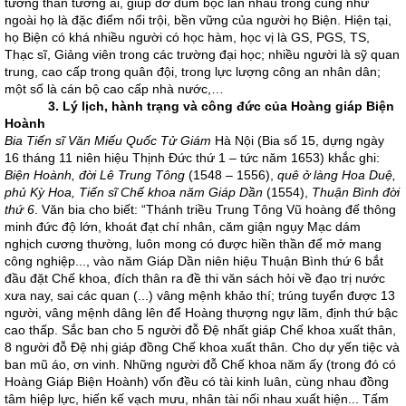
tương thân tương ái, giúp đỡ đùm bọc lần nhau trong cũng như
ngoài họ là đặc điểm nổi trội, bền vững của người họ Biện. Hiện tại,
họ Biện có khá nhiều người có học hàm, học vị là GS, PGS, TS,
Thạc sĩ, Giảng viên trong các trường đại học; nhiều người là sỹ quan
trung, cao cấp trong quân đội, trong lực lượng công an nhân dân;
một số là cán bộ cao cấp nhà nước,…
3. Lý lịch, hành trạng và công đức của Hoàng giáp Biện
Hoành
Bia Tiến sĩ Văn Miếu Quốc Tử Giám
Hà Nội (Bia số 15, dựng ngày
16 tháng 11 niên hiệu Thịnh Đức thứ 1 – tức năm 1653) khắc ghi:
Biện Hoành, đời Lê Trung Tông
(1548 – 1556),
quê ở làng Hoa Duệ,
phủ Kỳ Hoa, Tiến sĩ Chế khoa năm Giáp Dần
(1554),
Thuận Bình đời
thứ 6
. Văn bia cho biết: “Thánh triều Trung Tông Vũ hoàng đế thông
minh đức độ lớn, khoát đạt chí nhân, căm giận ngụy Mạc dám
nghịch cương thường, luôn mong có được hiền thần để mở mang
công nghiệp..., vào năm Giáp Dần niên hiệu Thuận Bình thứ 6 bắt
đầu đặt Chế khoa, đích thân ra đề thi văn sách hỏi về đạo trị nước
xưa nay, sai các quan (...) vâng mệnh khảo thí; trúng tuyển được 13
người, vâng mệnh dâng lên để Hoàng thượng ngự lãm, định thứ bậc
cao thấp. Sắc ban cho 5 người đỗ Đệ nhất giáp Chế khoa xuất thân,
8 người đỗ Đệ nhị giáp đồng Chế khoa xuất thân. Cho dự yến tiệc và
ban mũ áo, ơn vinh. Những người đỗ Chế khoa năm ấy (trong đó có
Hoàng Giáp Biện Hoành) vốn đều có tài kinh luân, cùng nhau đồng
tâm hiệp lực, hiến kế vạch mưu, nhân tài nối nhau xuất hiện... Tấm