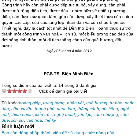
Công trình hãy còn phải được tiếp tục tu bổ, xây dựng, cần phải
được mở rộng diện tích, được đầu tư hơn nữa về nhiều phương
diện, cần được sự quan tâm, góp sức dựng xây thiết thực của chính
quyền các cấp, của các tầng lớp nhân dân và con cháu Biện tộc.
Thiết nghĩ, đấy là cách tốt nhất để Đền thờ Biện Hoành thực sự trở
thành một công trình văn hoá – lịch sử, một biểu tượng cao đẹp của
đời sống tinh thần, một di tích thắng cảnh của quê hương, đất
nước…
Ngày 05 tháng 4 năm 2012
PGS.TS. Biện Minh Điền
Tổng số điểm của bài viết là: 14 trong 3 đánh giá
Click để đánh giá bài viết
Từ khóa:
hoàng giáp
,
trung hưng
,
nhân vật
,
quê hương
,
tự hào
,
nhân
dân
,
cẩm xuyên
,
thành phố
,
danh lam
,
thắng cảnh
,
nổi tiếng
,
nghỉ
mát
,
thiên nhiên
,
kiến trúc
,
nghệ thuật
,
yên lạc
,
cẩm nhượng
,
cẩm
duệ
,
lịch sử
,
văn hóa
,
thế kỷ
Bình luận mới
Bạn cần đăng nhập thành viên để sử dụng chức năng này