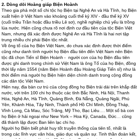
2. Dòng dõi Hoàng giáp Biện Hoành
Theo gia phả một số chi tộc họ Biện tại Nghệ An và Hà Tĩnh, họ Biện
xuất hiện ở Việt Nam vào khoảng cuối thế kỷ XIV - đầu thế kỷ XV
(cuối triều Trần hoặc đầu triều Lê sơ), nghề nghiệp chủ yếu là trồng
lúa nước. Hiện cũng chưa rõ nơi định cư đầu tiên của tộc Biện Việt
Nam, nhưng đã xác định được Nghệ An và Hà Tĩnh là hai nơi tập
trung nhiều chi phái Biện tộc nhất.
Về ông tổ của họ Biện Việt Nam, do chưa xác định được thời điểm
cũng như danh tính người họ Biện đầu tiên đến Việt Nam nên Biện
tộc đã chọn Tiến sĩ Biện Hoành - người con của họ Biện đầu tiên
được ghi danh trong chính sử Việt Nam là ông Tổ của họ Biện, đồng
thời lấy năm 1554 (năm Biện Hoành đậu Hoàng Giáp Tiến sĩ) như là
thời điểm mà người họ Biện hiện diện chính danh trong cộng đồng
các dân tộc Việt Nam.
Hiện nay, địa bàn cư trú của cộng đồng họ Biện trải dài trên khắp đất
nước, với trên 100 chi họ thuộc các tỉnh Bắc Ninh, Hà Nội, Thanh
Hóa, Nghệ An, Hà Tĩnh, Quảng Bình, Đà Nẵng, Quảng Ngãi, Phú
Yên, Khánh Hòa, Tây Ninh, Thành phố Hồ Chí Minh, Đồng Tháp,
Vĩnh Long, Cà Mau, Sóc Trăng, Mỹ Tho, Bạc Liêu…. Một số bà con
họ Biện ở hải ngoại như New York – Hoa Kỳ, Canada, Đức… cũng
đã thành lập được Ban liên lạc chi họ.
Người họ Biện biết phát huy tốt truyền thống của tiên tổ, nhất là
trong các lĩnh vực văn hóa, giáo dục và quân sự. Tinh thần đoàn kết,