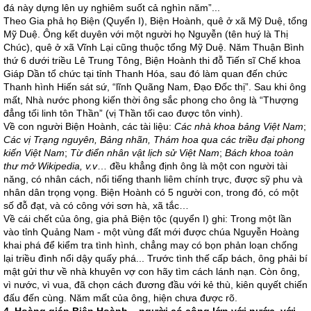
đá này dựng lên uy nghiêm suốt cả nghìn năm”...
Theo Gia phả họ Biện (Quyển I), Biện Hoành, quê ở xã Mỹ Duệ, tổng
Mỹ Duệ. Ông kết duyên với một người họ Nguyễn (tên huý là Thị
Chúc), quê ở xã Vĩnh Lại cũng thuộc tổng Mỹ Duệ. Năm Thuận Bình
thứ 6 dưới triều Lê Trung Tông, Biện Hoành thi đỗ Tiến sĩ Chế khoa
Giáp Dần tổ chức tại tỉnh Thanh Hóa, sau đó làm quan đến chức
Thanh hình Hiến sát sứ, “lĩnh Quãng Nam, Đạo Đốc thị”. Sau khi ông
mất, Nhà nước phong kiến thời ông sắc phong cho ông là “Thượng
đẳng tối linh tôn Thần” (vị Thần tối cao được tôn vinh).
Về con người Biện Hoành, các tài liệu:
Các nhà khoa bảng Việt Nam
;
Các vị Trạng nguyên, Bảng nhãn, Thám hoa qua các triều đại phong
kiến Việt Nam
;
Từ điển nhân vật lịch sử Việt Nam
;
Bách khoa toàn
thư mở Wikipedia, v.v
… đều khẳng định ông là một con người tài
năng, có nhân cách, nổi tiếng thanh liêm chính trực, được sỹ phu và
nhân dân trọng vọng. Biện Hoành có 5 người con, trong đó, có một
số đỗ đạt, và có công với sơn hà, xã tắc…
Về cái chết của ông, gia phả Biện tộc (quyển I) ghi: Trong một lần
vào tỉnh Quảng Nam - một vùng đất mới được chúa Nguyễn Hoàng
khai phá để kiểm tra tình hình, chẳng may có bọn phản loạn chống
lại triều đình nổi dậy quấy phá... Trước tình thế cấp bách, ông phải bí
mật gửi thư về nhà khuyên vợ con hãy tìm cách lánh nạn. Còn ông,
vì nước, vì vua, đã chọn cách đương đầu với kẻ thù, kiên quyết chiến
đấu đến cùng. Năm mất của ông, hiện chưa được rõ.