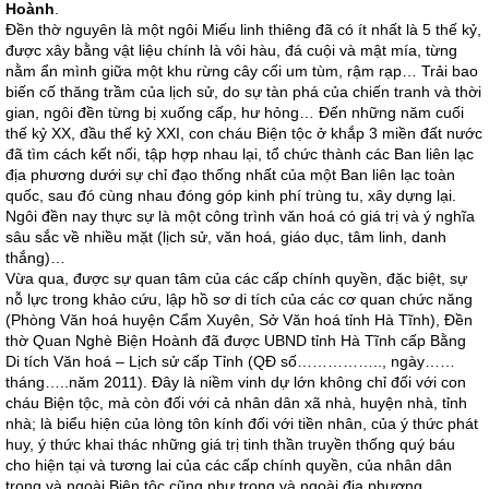
Hoành
.
Đền thờ nguyên là một ngôi Miếu linh thiêng đã có ít nhất là 5 thế kỷ,
được xây bằng vật liệu chính là vôi hàu, đá cuội và mật mía, từng
nằm ẩn mình giữa một khu rừng cây cối um tùm, rậm rạp… Trải bao
biến cố thăng trầm của lịch sử, do sự tàn phá của chiến tranh và thời
gian, ngôi đền từng bị xuống cấp, hư hỏng… Đến những năm cuối
thế kỷ XX, đầu thế kỷ XXI, con cháu Biện tộc ở khắp 3 miền đất nước
đã tìm cách kết nối, tập hợp nhau lại, tổ chức thành các Ban liên lạc
địa phương dưới sự chỉ đạo thống nhất của một Ban liên lạc toàn
quốc, sau đó cùng nhau đóng góp kinh phí trùng tu, xây dựng lại.
Ngôi đền nay thực sự là một công trình văn hoá có giá trị và ý nghĩa
sâu sắc về nhiều mặt (lịch sử, văn hoá, giáo dục, tâm linh, danh
thắng)…
Vừa qua, được sự quan tâm của các cấp chính quyền, đặc biệt, sự
nỗ lực trong khảo cứu, lập hồ sơ di tích của các cơ quan chức năng
(Phòng Văn hoá huyện Cẩm Xuyên, Sở Văn hoá tỉnh Hà Tĩnh), Đền
thờ Quan Nghè Biện Hoành đã được UBND tỉnh Hà Tĩnh cấp Bằng
Di tích Văn hoá – Lịch sử cấp Tỉnh (QĐ số…………….., ngày……
tháng…..năm 2011). Đây là niềm vinh dự lớn không chỉ đối với con
cháu Biện tộc, mà còn đối với cả nhân dân xã nhà, huyện nhà, tỉnh
nhà; là biểu hiện của lòng tôn kính đối với tiền nhân, của ý thức phát
huy, ý thức khai thác những giá trị tinh thần truyền thống quý báu
cho hiện tại và tương lai của các cấp chính quyền, của nhân dân
trong và ngoài Biện tộc cũng như trong và ngoài địa phương.