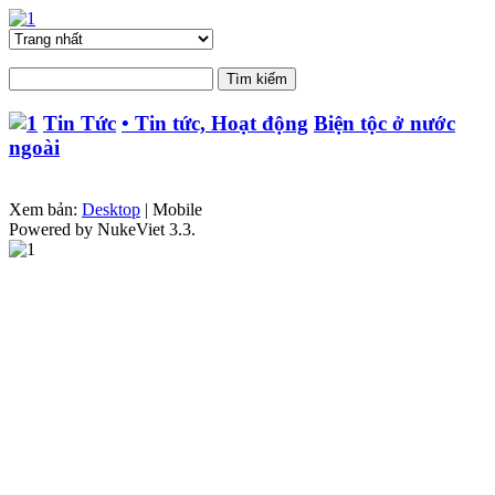
Tin Tức
• Tin tức, Hoạt động
Biện tộc ở nước
ngoài
Xem bản:
Desktop
| Mobile
Powered by NukeViet 3.3.