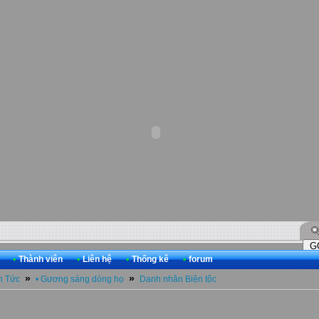
•
Thành viên
•
Liên hệ
•
Thống kê
•
forum
»
»
n Tức
• Gương sáng dòng họ
Danh nhân Biện tộc