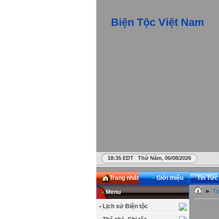
Biện Tộc Việt Nam
18:35 EDT Thứ Năm, 06/08/2026
Trang nhất
•
Giới thiệu
•
Tin Tức
»
Ti
•
Menu
• Lịch sử Biện tộc