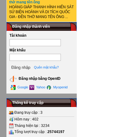
thờ mang tên ông
HOÀNG GIÁP THANH HÌNH HIẾN SÁT
SỨ BIỆN HOÀNH VÀ DI TÍCH QUỐC
GIA - ĐỀN THỜ MANG TÊN ÔNG ...
•
Đăng nhập thành viên
Tài khoản
Mật khẩu
Quên mật khẩu?
Đăng nhập bằng OpenID
Google
Yahoo
Myopenid
•
Thống kê truy cập
Đang truy cập : 3
Hôm nay : 402
Tháng hiện tại : 3234
Tổng lượt truy cập :
25744197