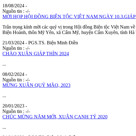
18/08/2024 -
Nguồn tin :
-/-
MỜI HỌP HỘI ĐỒNG BIỆN TỘC VIỆT NAM NGÀY 10.3.GIÁP 
Trân trọng kính mời các quý vị trong Hội đồng
Biện
tộc Việt Nam về 
Biện
Hoành, thôn Mỹ Yên, xã Cẩm Mỹ, huyện Cẩm Xuyên, tỉnh Hà Tĩn
21/03/2024 - PGS.TS.
Biện
Minh
Điền
Nguồn tin :
-/-
CHÀO XUÂN GIÁP THÌN 2024
...
08/02/2024 -
Nguồn tin :
-/-
MỪNG XUÂN QUÝ MÃO, 2023
...
20/01/2023 -
Nguồn tin :
-/-
CHÚC MỪNG NĂM MỚI, XUÂN CANH TÝ 2020
...