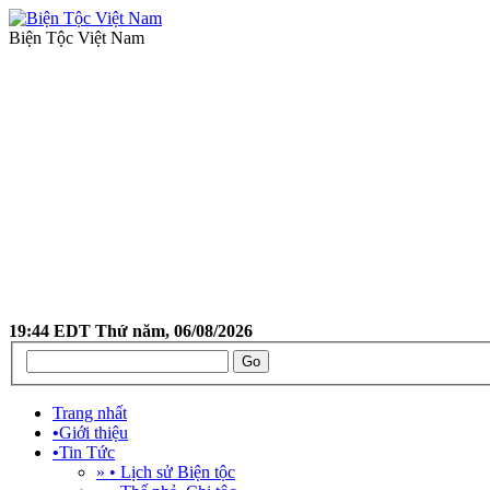
Biện Tộc Việt Nam
19:44 EDT Thứ năm, 06/08/2026
Trang nhất
•
Giới thiệu
•
Tin Tức
» • Lịch sử Biện tộc