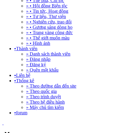
» • Thế phả, Chi tộc
» • Hội đồng Biện tộc
» • Tin tức, Hoạt động
» • Tư liệu, Thư viện
» • Nghiên cứu, trao đổi
» • Gương sáng dòng họ
» • Trang vàng công đức
» • Thế giới muôn màu
» • Hình ảnh
•
Thành viên
» Danh sách thành viên
» Đăng nhập
» Đăng ký
» Quên mật khẩu
•
Liên hệ
•
Thống kê
» Theo đường dẫn đến site
» Theo quốc gia
» Theo trình duyệt
» Theo hệ điều hành
» Máy chủ tìm kiếm
•
forum