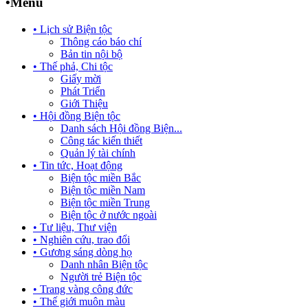
•
Menu
• Lịch sử Biện tộc
Thông cáo báo chí
Bản tin nội bộ
• Thế phả, Chi tộc
Giấy mời
Phát Triển
Giới Thiệu
• Hội đồng Biện tộc
Danh sách Hội đồng Biện...
Công tác kiến thiết
Quản lý tài chính
• Tin tức, Hoạt động
Biện tộc miền Bắc
Biện tộc miền Nam
Biện tộc miền Trung
Biện tộc ở nước ngoài
• Tư liệu, Thư viện
• Nghiên cứu, trao đổi
• Gương sáng dòng họ
Danh nhân Biện tộc
Người trẻ Biện tộc
• Trang vàng công đức
• Thế giới muôn màu