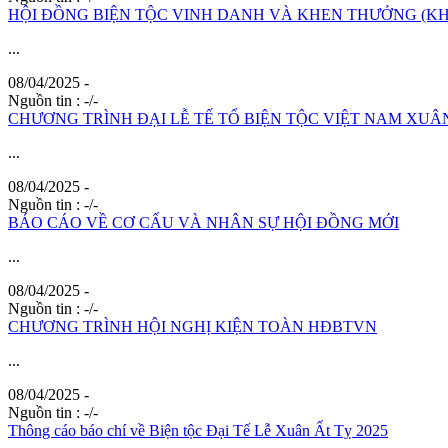
HỘI ĐỒNG BIỆN TỘC VINH DANH VÀ KHEN THƯỞNG (KH
...
08/04/2025 -
Nguồn tin :
-/-
CHƯƠNG TRÌNH ĐẠI LỄ TẾ TỔ BIỆN TỘC VIỆT NAM XUÂN
...
08/04/2025 -
Nguồn tin :
-/-
BÁO CÁO VỀ CƠ CẤU VÀ NHÂN SỰ HỘI ĐỒNG MỚI
...
08/04/2025 -
Nguồn tin :
-/-
CHƯƠNG TRÌNH HỘI NGHỊ KIỆN TOÀN HĐBTVN
...
08/04/2025 -
Nguồn tin :
-/-
Thông cáo báo chí về
Biện
tộc Đại Tế Lễ Xuân Ất Tỵ 2025