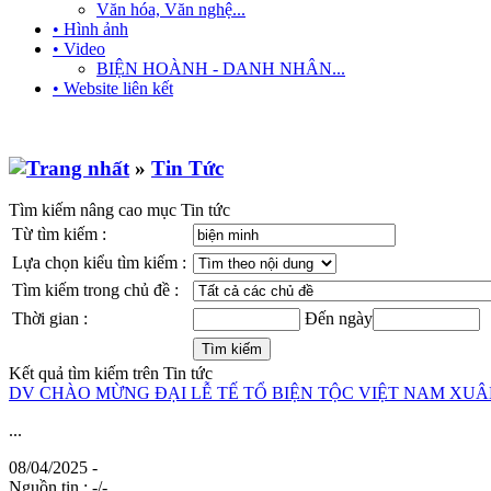
Văn hóa, Văn nghệ...
• Hình ảnh
• Video
BIỆN HOÀNH - DANH NHÂN...
• Website liên kết
»
Tin Tức
Tìm kiếm nâng cao mục Tin tức
Từ tìm kiếm :
Lựa chọn kiểu tìm kiếm :
Tìm kiếm trong chủ đề :
Thời gian :
Đến ngày
Kết quả tìm kiếm trên Tin tức
DV CHÀO MỪNG ĐẠI LỄ TẾ TỔ BIỆN TỘC VIỆT NAM XUÂN
...
08/04/2025 -
Nguồn tin :
-/-