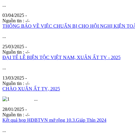
...
03/04/2025 -
Nguồn tin :
-/-
THÔNG BÁO VỀ VIỆC CHUẨN BỊ CHO HỘI NGHỊ KIỆN TO
...
25/03/2025 -
Nguồn tin :
-/-
ĐẠI TẾ LỄ BIỆN TỘC VIỆT NAM, XUÂN ẤT TỴ - 2025
...
13/03/2025 -
Nguồn tin :
-/-
CHÀO XUÂN ẤT TỴ, 2025
...
28/01/2025 -
Nguồn tin :
-/-
Kết quả họp HĐBTVN mở rộng 10.3.Giáp Thìn 2024
...