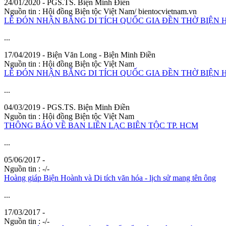
24/01/2020 - PGS.TS.
Biện
Minh
Điền
Nguồn tin :
Hội đồng Biện tộc Việt Nam/ bientocvietnam.vn
LỄ ĐÓN NHẬN BẰNG DI TÍCH QUỐC GIA ĐỀN THỜ BIỆN 
...
17/04/2019 -
Biện
Văn Long -
Biện
Minh
Điền
Nguồn tin :
Hội đồng
Biện
tộc Việt Nam
LỄ ĐÓN NHẬN BẰNG DI TÍCH QUỐC GIA ĐỀN THỜ BIỆN H
...
04/03/2019 - PGS.TS.
Biện
Minh
Điền
Nguồn tin :
Hội đồng
Biện
tộc Việt Nam
THÔNG BÁO VỀ BAN LIÊN LẠC BIÊN TỘC TP. HCM
...
05/06/2017 -
Nguồn tin :
-/-
Hoàng giáp
Biện
Hoành và Di tích văn hóa - lịch sử mang tên ông
...
17/03/2017 -
Nguồn tin :
-/-