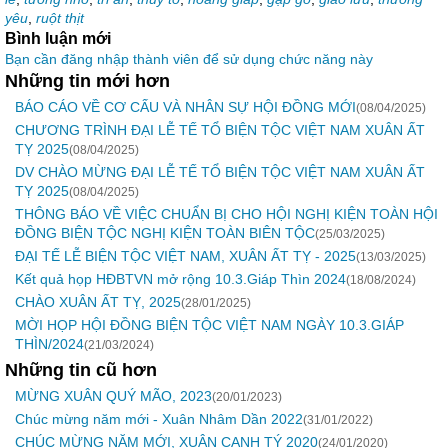
yêu
,
ruột thịt
Bình luận mới
Bạn cần đăng nhập thành viên để sử dụng chức năng này
Những tin mới hơn
BÁO CÁO VỀ CƠ CẤU VÀ NHÂN SỰ HỘI ĐỒNG MỚI
(08/04/2025)
CHƯƠNG TRÌNH ĐẠI LỄ TẾ TỔ BIỆN TỘC VIỆT NAM XUÂN ẤT
TỴ 2025
(08/04/2025)
DV CHÀO MỪNG ĐẠI LỄ TẾ TỔ BIỆN TỘC VIỆT NAM XUÂN ẤT
TỴ 2025
(08/04/2025)
THÔNG BÁO VỀ VIỆC CHUẨN BỊ CHO HỘI NGHỊ KIỆN TOÀN HỘI
ĐỒNG BIỆN TỘC NGHỊ KIỆN TOÀN BIÊN TỘC
(25/03/2025)
ĐẠI TẾ LỄ BIỆN TỘC VIỆT NAM, XUÂN ẤT TỴ - 2025
(13/03/2025)
Kết quả họp HĐBTVN mở rộng 10.3.Giáp Thìn 2024
(18/08/2024)
CHÀO XUÂN ẤT TỴ, 2025
(28/01/2025)
MỜI HỌP HỘI ĐỒNG BIỆN TỘC VIỆT NAM NGÀY 10.3.GIÁP
THÌN/2024
(21/03/2024)
Những tin cũ hơn
MỪNG XUÂN QUÝ MÃO, 2023
(20/01/2023)
Chúc mừng năm mới - Xuân Nhâm Dần 2022
(31/01/2022)
CHÚC MỪNG NĂM MỚI, XUÂN CANH TÝ 2020
(24/01/2020)