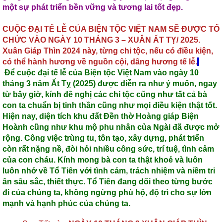
một sự phát triển bền vững và tương lai tốt đẹp.
CUỘC ĐẠI TẾ LỄ CỦA BIỆN TỘC VIỆT NAM SẼ ĐƯỢC TỔ
CHỨC VÀO NGÀY 10 THÁNG 3 – XUÂN ẤT TỴ/ 2025.
Xuân Giáp Thìn 2024 này, từng chi tộc, nếu có điều kiện,
có thể hành hương về nguồn cội, dâng hương tế lễ.
Để cuộc đại tế lễ của Biện tộc Việt Nam vào ngày 10
tháng 3 năm Ất Tỵ (2025) được diễn ra như ý muốn, ngay
từ bây giờ, kính đề nghị các chi tộc cũng như tất cả bà
con ta chuẩn bị tinh thần cũng như mọi điều kiện thật tốt.
Hiện nay, diện tích khu đất Đền thờ Hoàng giáp Biện
Hoành cũng như khu mộ phu nhân của Ngài đã được mở
rộng. Công việc trùng tu, tôn tạo, xây dựng, phát triển
còn rất nặng nề, đòi hỏi nhiều công sức, trí tuệ, tình cảm
của con cháu. Kính mong bà con ta thật khoẻ và luôn
luôn nhớ về Tổ Tiên với tình cảm, trách nhiệm và niềm tri
ân sâu sắc, thiết thực. Tổ Tiên đang dõi theo từng bước
đi của chúng ta, không ngừng phù hộ, độ trì cho sự lớn
mạnh và hạnh phúc của chúng ta.