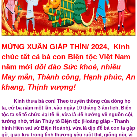
MỪNG XUÂN GIÁP THÌN/ 2024,
Kính
chúc tất cả bà con Biện tộc Việt Nam
năm mới
dồi dào Sức khoẻ, nhiều
May mắn, Thành công, Hạnh phúc, An
khang, Thịnh vượng!
Kính thưa bà con! Theo truyền thống của dòng họ
ta, cứ ba năm một lần, vào ngày 10 tháng 3 âm lịch, Biện
tộc ta sẽ tổ chức đại tế lễ, vừa là để hướng về nguồn cội,
tưởng nhớ, tri ân Thủy tổ Biện tộc (Hoàng giáp - Thanh
hình Hiến sát sứ Biện Hoành), vừa là dịp để bà con ta gặp
gỡ, giao lưu trong tình thương yêu ruột thịt, giống nòi, vì