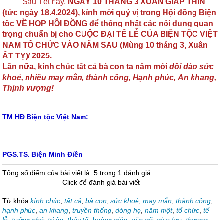
Sau Tết này,
NGÀY 10 THÁNG 3 XUÂN GIÁP THÌN
(tức ngày 18.4.2024), kính mời quý vị trong Hội đồng Biện
tộc VỀ HỌP HỘI ĐỒNG để thống nhất các nội dung quan
trọng chuẩn bị cho CUỘC ĐẠI TẾ LỄ CỦA BIỆN TỘC VIỆT
NAM TỔ CHỨC VÀO NĂM SAU (Mùng 10 tháng 3, Xuân
ẤT TỴ)/ 2025.
Lần nữa, kính chúc tất cả bà con ta năm mới
dồi dào sức
khoẻ, nhiều may mắn, thành công, Hạnh phúc, An khang,
Thịnh vượng!
TM HĐ Biện tộc Việt Nam:
PGS.TS. Biện Minh Điền
Tổng số điểm của bài viết là: 5 trong 1 đánh giá
Click để đánh giá bài viết
Từ khóa:
kính chúc
,
tất cả
,
bà con
,
sức khoẻ
,
may mắn
,
thành công
,
hạnh phúc
,
an khang
,
truyền thống
,
dòng họ
,
năm một
,
tổ chức
,
tế
lễ
,
tưởng nhớ
,
tri ân
,
thủy tổ
,
hoàng giáp
,
gặp gỡ
,
giao lưu
,
thương