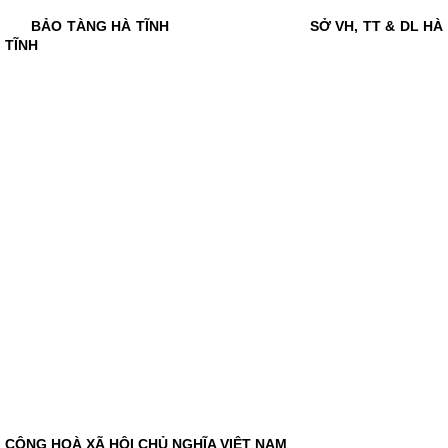
BẢO TÀNG HÀ TĨNH SỞ VH, TT & DL HÀ
TĨNH
CỘNG HOÀ XÃ HỘI CHỦ NGHĨA VIỆT NAM