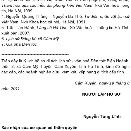
Thám hoa qua các triều đại phong kiến Việt Nam
, Nxb Văn hoá Tông
tin, Hà Nội, 1999.
4. Nguyễn Quang Thắng – Nguyễn Bá Thế,
Từ điển nhân vật lịch sử
Việt Nam
, Nxb Khoa học xã hội, Hà Nội, 1991.
5. Trần Tấn Hành,
Làng cổ Hà Tĩnh
, Sở Văn hoá - Thông tin Hà Tĩnh
xuất bản, 2007.
6.
Lịch sử Đảng bộ xã Cẩm Mỹ
7.
Gia phả Biện tộc
…
**********************************************
Trên đây là lý lịch hồ sơ di tích lịch sử - văn hoá Đền thờ Biện Hoành,
thôn 2, xã Cẩm Mỹ, huyện Cẩm Xuyên, tỉnh Hà Tĩnh, kính đề nghị
các cấp, các ngành nghiên cứu, xem xét, xếp hạng di tích cấp tỉnh.
Cẩm Xuyên, ngày 19 tháng 8
năm 2011
NGƯỜI LẬP HỒ SƠ
Nguyễn Tùng Lĩnh
Xác nhận của cơ quan có thẩm quyền