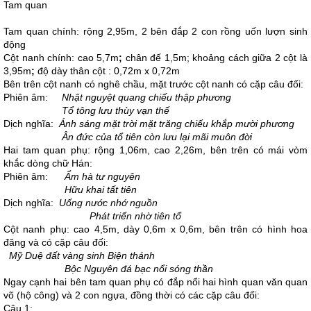
Tam quan
Tam quan chính: rộng 2,95m, 2 bên đắp 2 con rồng uốn lượn sinh
động
Cột nanh chính: cao 5,7m
;
chân đế 1,5m; khoảng cách giữa 2 cột là
3,95m
;
độ dày thân cột : 0,72m x 0,72m
Bên trên cột nanh có nghê chầu, mặt trước cột nanh có cặp câu đối:
Phiên âm:
Nhật nguyệt quang chiếu thập phương
Tổ tông lưu thùy vạn thế
Dịch nghĩa:
Ánh sáng mặt trời mặt trăng chiếu khắp mười phương
Ân đức của tổ tiên còn lưu lại mãi muôn đời
Hai tam quan phụ: rộng 1,06m, cao 2,26m, bên trên có mái vòm
khắc dòng chữ Hán:
Phiên âm:
Ẩm hà tư nguyên
Hữu khai tất tiên
Dịch nghĩa:
Uống nước nhớ nguồn
Phát triển nhờ tiên tổ
Cột nanh phụ: cao 4,5m, dày 0,6m x 0,6m, bên trên có hình hoa
đăng và có cặp câu đối:
Mỹ Duệ đất vàng sinh Biện thánh
Bộc Nguyên đá bạc nổi sóng thần
Ngay cạnh hai bên tam quan phụ có đắp nổi hai hình quan văn quan
võ (hộ công) và 2 con ngựa, đồng thời có các cặp câu đối:
Câu 1: