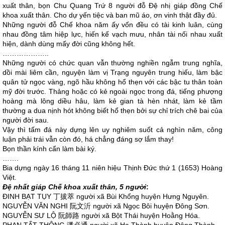
xuất thân, bọn Chu Quang Trứ 8 người đỗ Đệ nhị giáp đồng Chế
khoa xuất thân. Cho dự yến tiệc và ban mũ áo, ơn vinh thật đầy đủ.
Những người đỗ Chế khoa năm ấy vốn đều có tài kinh luân, cùng
nhau đồng tâm hiệp lực, hiến kế vạch mưu, nhân tài nối nhau xuất
hiện, dành dùng mấy đời cũng không hết.
………………..
Những người có chức quan vẫn thường nghiền ngẫm trung nghĩa,
dồi mài liêm cần, nguyện làm vị Trạng nguyên trung hiếu, làm bậc
quân tử ngọc vàng, ngõ hầu không hổ thẹn với các bậc tu thân toàn
mỹ đời trước. Thảng hoặc có kẻ ngoài ngọc trong đá, tiếng phượng
hoàng mà lông diều hâu, làm kẻ gian tà hèn nhát, làm kẻ tầm
thường a dua nịnh hót không biết hổ thẹn bởi sự chỉ trích chê bai của
người đời sau.
Vậy thì tấm đá này dựng lên uy nghiêm suốt cả nghìn năm, công
luận phải trái vẫn còn đó, há chẳng đáng sợ lắm thay!
Bọn thần kính cẩn làm bài ký.
…….
Bia dựng ngày 16 tháng 11 niên hiệu Thịnh Đức thứ 1 (1653) Hoàng
Việt.
Đệ nhất giáp Chế khoa xuất thân, 5 người
:
ĐINH BẠT TỤY 丁拔萃 người xã Bùi Khổng huyện Hưng Nguyên.
NGUYỄN VĂN NGHI 阮文沂 người xã Ngọc Bôi huyện Đông Sơn.
NGUYỄN SƯ LỘ 阮師路 người xã Bột Thái huyện Hoằng Hóa.