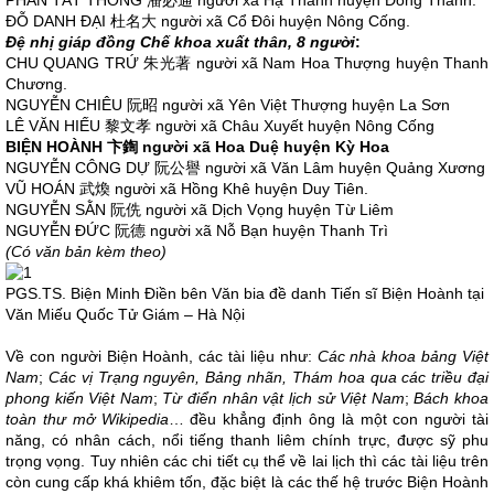
PHAN TẤT THÔNG 潘必通 người xã Hạ Thành huyện Đông Thành.
ĐỖ DANH ĐẠI 杜名大 người xã Cổ Đôi huyện Nông Cống.
Đệ nhị giáp đồng Chế khoa xuất thân, 8 người
:
CHU QUANG TRỨ 朱光著 người xã Nam Hoa Thượng huyện Thanh
Chương.
NGUYỄN CHIÊU 阮昭 người xã Yên Việt Thượng huyện La Sơn
LÊ VĂN HIẾU 黎文孝 người xã Châu Xuyết huyện Nông Cống
BIỆN HOÀNH
卞鍧
người xã Hoa Duệ huyện Kỳ Hoa
NGUYỄN CÔNG DỰ 阮公譽 người xã Văn Lâm huyện Quảng Xương
VŨ HOÁN 武煥 người xã Hồng Khê huyện Duy Tiên.
NGUYỄN SẰN 阮侁 người xã Dịch Vọng huyện Từ Liêm
NGUYỄN ĐỨC 阮德 người xã Nỗ Bạn huyện Thanh Trì
(Có văn bản kèm theo)
PGS.TS. Biện Minh Điền bên Văn bia đề danh Tiến sĩ Biện Hoành tại
Văn Miếu Quốc Tử Giám – Hà Nội
Về con người Biện Hoành, các tài liệu như:
Các nhà khoa bảng Việt
Nam
;
Các vị Trạng nguyên, Bảng nhãn, Thám hoa qua các triều đại
phong kiến Việt Nam
;
Từ điển nhân vật lịch sử Việt Nam
;
Bách khoa
toàn thư mở Wikipedia
… đều khẳng định ông là một con người tài
năng, có nhân cách, nổi tiếng thanh liêm chính trực, được sỹ phu
trọng vọng. Tuy nhiên các chi tiết cụ thể về lai lịch thì các tài liệu trên
còn cung cấp khá khiêm tốn, đặc biệt là các thế hệ trước Biện Hoành