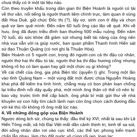
chưa thấy có ở một tài liệu nào.
Còn theo truyền khẩu trong dân gian thì Biện Hoành là người có tài
về thơ văn, nổi tiếng là người thanh liêm chính trực, làm quan ở vùng
đất Hoa Duệ, giữ chức Đốc thị (?), lấy vợ, sinh con ở đây và chọn
quê vợ làm quê mình. Đến năm 60 tuổi ông cáo lão về quê. Khi về
hưu, ông đã được triều đình ban thưởng 500 mẫu ruộng. Đến năm
70 tuổi, dù sức khỏe đã giảm sút nhưng biết tài năng của ông nên
nhà vua vẫn vời ra giúp nước, ban quan phẩm Thanh hình Hiến sát
sứ đạo Thuận Quảng (có nơi ghi là Thuận Hóa).
Biện Hoành có 5 người con, trong đó người con cả thi đậu cử nhân,
người thứ hai thi đậu tú tài, người thứ ba thi đậu hương cống nhưng
không rõ họ có làm quan hay giữ một chức vụ gì không?
Về cái chết của ông, gia phả Biện tộc (quyển I) ghi: Trong một lần
vào tỉnh Quảng Nam – một vùng đất mới được chúa Nguyễn Hoàng
khai phá để kiểm tra tình hình, chẳng may có bọn phản loạn chống
lại triều đình nổi dậy quấy phá, một mình ông thân cô thế cô nên bị
bao vây, trước tình thế cấp bách, ông phải bí mật gửi thư về nhà
khuyên vợ con hãy tìm cách lánh nạn còn ông chọn cách đương đầu
với kẻ thù rồi không rõ ông mất lúc nào.
4. Về những đóng góp của Biện Hoành
Ngược dòng lịch sử, chúng ta thấy: đầu thế kỷ XVI, nhất là sau khi Lê
Hiến Tông mất, xã hội Đại Việt mất dần cảnh thịnh trị, kinh tế sa sút,
đời sống nhân dân rơi vào cực khổ, các thể lực phong kiến tranh
chấp lẫn nhau, làm cho đất nước vô cùng rối ren, loạn lạc.