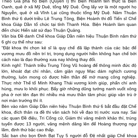
Theo Gia phả họ Biện (Quyển I) thì Biện Hoành tên thực là Biện
Oanh, quê ở xã Mỹ Duệ, tổng Mỹ Duệ. Ông lấy vợ là một người họ
Nguyễn, quê ở xã Vĩnh Lại cũng thuộc tổng Mỹ Duệ. Năm Thuận
Bình thứ 6 dưới triều Lê Trung Tông, Biện Hoành thi đỗ Tiến sĩ Chế
khoa Giáp Dần tổ chức tại tỉnh Thanh Hóa. Biện Hoành làm quan
đến chức Hiến sát sứ đạo Thuận Quảng.
Văn bia Đề danh Chế khoa Giáp Dần niên hiệu Thuận Bình năm thứ
6 ghi cụ thể như sau:
“Đặt khoa thi chọn kẻ sĩ là quy chế đã lập thành của các bậc đế
vương mưu đồ nền trí trị, trọng dụng người hiền không hạn chế bởi
cách nào là đạo thường xưa nay không thay đổi.
Kính nghĩ: Thánh triều Trung Tông Vũ hoàng đế thông minh đức độ
lớn, khoát đạt chí nhân, căm giận ngụy Mạc dám nghịch cương
thường, luôn mong có được hiền thần để mở mang công nghiệp.
Thực nhờ Thế tổ Minh Khang Thái vương kính giúp, phấn chí anh
hùng, mưu lo khôi phục. Bấy giờ những dũng tướng nanh vuốt xông
pha ở nơi tên đạn thì nhiều mà mưu thần tâm phúc giúp vận trù ở
nơi màn trướng thì ít.
Bèn vào năm Giáp Dần niên hiệu Thuận Bình thứ 6 bắt đầu đặt Chế
khoa, đích thân ra đề thi văn sách hỏi về đạo trị nước xưa nay. Sai
các quan Đề điệu, Tri Cống cử, Giám thí vâng mệnh khảo thí, trúng
tuyển được 13 người, vâng mệnh dâng lên để Hoàng thượng ngự
lãm, định thứ bậc cao thấp.
Sắc ban cho bọn Đinh Bạt Tụy 5 người đỗ Đệ nhất giáp Chế khoa