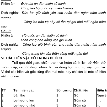
Phiên âm:
Đức đại an dân thiên cổ thịnh
Công lao hộ quốc vạn niên trường
Dịch nghĩa:
Đức lớn giữ bình yên cho nhân dân ngàn năm thịnh
vượng
Công lao bảo vệ này sẽ tồn tại ghi nhớ mãi ngàn năm
sau
Câu 2:
Phiên âm:
Hộ quốc an dân thiên cổ thịnh
Thần công hạo đẳng vạn gia xuân
Dịch nghĩa:
Công lao giữ bình yên cho nhân dân ngàn năm thịnh
vượng
Công trạng lớn của thần sống mãi ngàn đời
VI. CÁC HIỆN VẬT CÓ TRONG DI TÍCH
Trải qua thời gian, chiến tranh và hoàn cảnh lịch sử, Đền thờ
xuống cấp, sau đó được nhân dân và dòng họ trùng tu, xây dựng lại.
Vì thế các hiện vật gốc cũng dần mai một, nay chỉ còn lại một số hiện
vật như sau:
TT
Tên hiện vật
Số lượng
Chất liệu
Hiện t
1
Bàn thờ
1
Gỗ
Nguyê
2
Lư hương lớn
1
Gốm sứ
nt
3
Lư hương nhỏ
3
Gốm sứ
nt