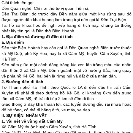
Giải thích tên gọi:
Đền Quan nghè: Chỉ nơi thờ tự vị quan Tiến sĩ;
Đền Trại Biện: do trước đây Đền nằm giữa một khu rừng sau đó
được người dân khai hoang làm trang trại nên gọi là Đền Trại Biện.
Tại hồ sơ khoa học đề nghị xếp hạng di tích này, chúng tôi thống
nhất lấy tên gọi là Đền thờ Biện Hoành.
1. Địa điểm và đường đi đến di tích
a. Địa điểm
Đền thờ Biện Hoành hay còn gọi là Đền Quan nghè Biện trước thuộc
xã Mỹ Duệ, phủ Kỳ Hoa, nay là xã Cẩm Mỹ, huyện Cẩm Xuyên, tỉnh
Hà Tĩnh.
Đền nằm giữa một cánh đồng trồng lúa xen lẫn trồng màu của nhân
dân thôn 2 xã Cẩm Mỹ. Đền ngoảnh mặt về hướng Bắc, lưng quay
về phía hồ Kẻ Gỗ, hai bên là rừng núi và đất ở của nhân dân.
2. Đường đến di tích
Từ Thành phố Hà Tĩnh, theo Quốc lộ 1A đi đến đầu thị trấn Cẩm
Xuyên rẽ phải đi theo đường hồ Kẻ Gỗ, đi khoảng 6km đến trung
tâm xã Cẩm Mỹ, rẽ trái đi tiếp 2 km sẽ đến di tích.
Giao thông ở đây khá thuận lợi, các tuyến đường đều rải nhựa hoặc
đổ bê tông, có thể đi bằng ô tô, xe máy, xe đạp.
II. SỰ KIỆN, NHÂN VẬT
1. Vài nét về vùng đất Cẩm Mỹ
Xã Cẩm Mỹ thuộc huyện Cẩm Xuyên, tỉnh Hà Tĩnh.
Năm 1831, Vua Minh Mạng đã chia đất nước ta thành 30 tỉnh, trong