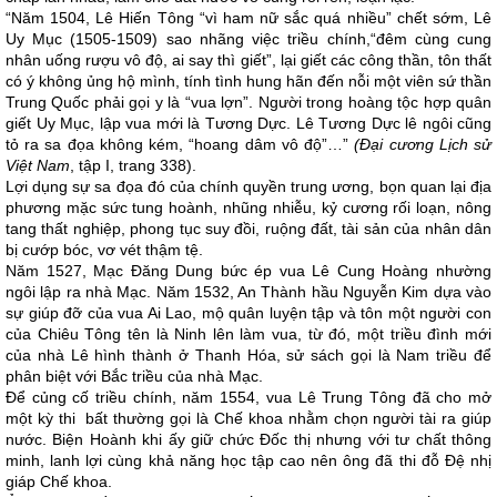
“Năm 1504, Lê Hiến Tông “vì ham nữ sắc quá nhiều” chết sớm, Lê
Uy Mục (1505-1509) sao nhãng việc triều chính,“đêm cùng cung
nhân uống rượu vô độ, ai say thì giết”, lại giết các công thần, tôn thất
có ý không ủng hộ mình, tính tình hung hãn đến nỗi một viên sứ thần
Trung Quốc phải gọi y là “vua lợn”. Người trong hoàng tộc hợp quân
giết Uy Mục, lập vua mới là Tương Dực. Lê Tương Dực lê ngôi cũng
tỏ ra sa đọa không kém, “hoang dâm vô độ”…”
(Đại cương Lịch sử
Việt Nam
, tập I, trang 338).
Lợi dụng sự sa đọa đó của chính quyền trung ương, bọn quan lại địa
phương mặc sức tung hoành, nhũng nhiễu, kỷ cương rối loạn, nông
tang thất nghiệp, phong tục suy đồi, ruộng đất, tài sản của nhân dân
bị cướp bóc, vơ vét thậm tệ.
Năm 1527, Mạc Đăng Dung bức ép vua Lê Cung Hoàng nhường
ngôi lập ra nhà Mạc. Năm 1532, An Thành hầu Nguyễn Kim dựa vào
sự giúp đỡ của vua Ai Lao, mộ quân luyện tập và tôn một người con
của Chiêu Tông tên là Ninh lên làm vua, từ đó, một triều đình mới
của nhà Lê hình thành ở Thanh Hóa, sử sách gọi là Nam triều để
phân biệt với Bắc triều của nhà Mạc.
Để củng cố triều chính, năm 1554, vua Lê Trung Tông đã cho mở
một kỳ thi bất thường gọi là Chế khoa nhằm chọn người tài ra giúp
nước. Biện Hoành khi ấy giữ chức Đốc thị nhưng với tư chất thông
minh, lanh lợi cùng khả năng học tập cao nên ông đã thi đỗ Đệ nhị
giáp Chế khoa.