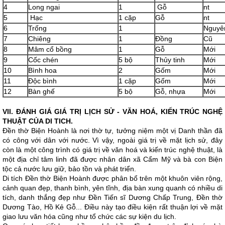
4
Long ngai
1
Gỗ
nt
5
Hạc
1 cặp
Gỗ
nt
6
Trống
1
Nguyê
7
Chiêng
1
Đồng
Cũ
8
Mâm cổ bồng
1
Gỗ
Mới
9
Cốc chén
5 bộ
Thủy tinh
Mới
10
Bình hoa
2
Gốm
Mới
11
Độc bình
1 cặp
Gốm
Mới
12
Bàn ghế
5 bộ
Gỗ, nhựa
Mới
VII. ĐÁNH GIÁ GIÁ TRỊ LỊCH SỬ - VĂN HOÁ, KIẾN TRÚC NGHỆ
THUẬT CỦA DI TICH.
Đền thờ Biện Hoành là nơi thờ tự, tưởng niệm một vị Danh thần đã
có công với dân với nước. Vì vậy, ngoài giá trị về mặt lịch sử, đây
còn là một công trình có giá trị về văn hoá và kiến trúc nghệ thuật, là
một địa chỉ tâm linh đã được nhân dân xã Cẩm Mỹ và bà con Biện
tộc cả nước lưu giữ, bảo tồn và phát triển.
Di tích Đền thờ Biện Hoành được phân bổ trên một khuôn viên rộng,
cảnh quan đẹp, thanh bình, yên tĩnh, địa bàn xung quanh có nhiều di
tích, danh thắng đẹp như Đền Tiến sĩ Dương Chấp Trung, Đền thờ
Dương Tào, Hồ Kẻ Gỗ... Điều này tạo điều kiện rất thuận lợi về mặt
giao lưu văn hóa cũng như tổ chức các sự kiện du lịch.