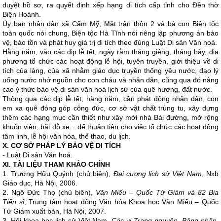
duyệt hồ sơ, ra quyết định xếp hạng di tích cấp tỉnh cho Đền thờ
Biện Hoành.
Ủy ban nhân dân xã Cẩm Mỹ, Mặt trận thôn 2 và bà con Biện tộc
toàn quốc nói chung, Biện tộc Hà Tĩnh nói riêng lập phương án bảo
vệ, bảo tồn và phát huy giá trị di tích theo đúng Luật Di sản Văn hoá.
Hằng năm, vào các dịp lễ tết, ngày rằm tháng giêng, tháng bảy, địa
phương tổ chức các hoạt động lễ hội, tuyên truyền, giới thiệu về di
tích của làng, của xã nhằm giáo dục truyền thống yêu nước, đạo lý
uống nước nhớ nguồn cho con cháu và nhân dân, cũng qua đó nâng
cao ý thức bảo vệ di sản văn hoá lịch sử của quê hương, đất nước.
Thông qua các dịp lễ tết, hàng năm, cần phát động nhân dân, con
em xa quê đóng góp công đức, cơ sở vật chất trùng tu, xây dựng
thêm các hạng mục cần thiết như xây mới nhà Bái đường, mở rộng
khuôn viên, bãi đỗ xe... để thuận tiện cho việc tổ chức các hoạt động
tâm linh, lễ hội văn hóa, thể thao, du lịch.
X. CƠ SỞ PHÁP LÝ BẢO VỆ DI TÍCH
- Luật Di sản Văn hoá.
XI. TÀI LIỆU THAM KHẢO CHÍNH
1. Trương Hữu Quýnh (chủ biên),
Đại cương lịch sử Việt Nam
, Nxb
Giáo dục, Hà Nội, 2006.
2. Ngô Đức Thọ (chủ biên),
Văn Miếu – Quốc Tử Giám và 82 Bia
Tiến sĩ
, Trung tâm hoạt động Văn hóa Khoa học Văn Miếu – Quốc
Tử Giám xuất bản, Hà Nội, 2007.
3. Hội khoa học lịch sử Việt Nam,
Các vị Trạng nguyên, Bảng nhãn,