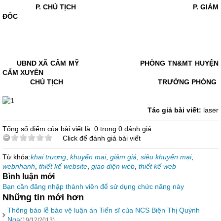
P. CHỦ TỊCH P. GIÁM
ĐỐC
UBND XÃ CẨM MỸ PHÒNG TN&MT HUYỆN
CẨM XUYÊN
CHỦ TỊCH TRƯỞNG PHÒNG
Tác giả bài viết:
laser
Tổng số điểm của bài viết là: 0 trong 0 đánh giá
Click để đánh giá bài viết
Từ khóa:
khai trương
,
khuyến mại
,
giảm giá
,
siêu khuyến mại
,
webnhanh
,
thiết kế website
,
giao diện web
,
thiết kế web
Bình luận mới
Bạn cần đăng nhập thành viên để sử dụng chức năng này
Những tin mới hơn
Thông báo lễ bảo vệ luận án Tiến sĩ của NCS Biện Thị Quỳnh
Nga
(19/12/2013)