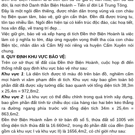
đời, là nơi thờ Danh thần Biện Hoành – Tiến sĩ đời Lê Trung Tông.
Đây là một ngôi đền thiêng, được nhân dân trong vùng và con cháu
họ Biện quan tâm, bảo vệ, giữ gìn cẩn thận. Đền đã được trùng tu,
tôn tạo nhiều lần. Ngôi đền hiện tại có kiến trúc độc đáo, các hoạ tiết,
hoa văn đắp, vẽ trang trí đẹp…
Việc giữ gìn, bảo vệ và xếp hạng di tích Đền thờ Biện Hoành là việc
làm có ý nghĩa to lớn, đáp ứng nguyện vọng thiết tha của con cháu
Biện tộc, nhân dân xã Cẩm Mỹ nói riêng và huyện Cẩm Xuyên nói
chung.
II. QUY ĐỊNH KHU VỰC BẢO VỆ:
Trên cơ sở thực tế đất của Đền thờ Biện Hoành, cuộc họp đi đến
thống nhất quy định khu vực bảo vệ như sau:
Khu vực 1
: Là diện tích được tô màu đỏ trên bản đồ, nghiêm cấm
mọi hành vi xâm phạm đến di tích. Khu vực này bao gồm toàn bộ
phần đất đã được xây tường dắc bao quanh với tổng diện tích 38,3m
x 25,4m = 972,8m2.
Khu vực 2
: Là khu vực có thể điều chỉnh trong quá trình xây dựng,
bao gồm phần đất tính từ chiều dọc của hàng rào hai bên kéo thẳng
ra đường ngang phía trước với tổng diện tích 34m x 25,4m =
863,6m2.
Đền thờ Biện Hoành nằm ở tờ bản đồ số 5, thửa đất số 1005 với
tổng diện tích thửa đất là 16.660m2, trong đó phần đất của đền (bao
gồm cả khu vực I và khu vực II) là 1656,4m2, có chỉ giới như sau: