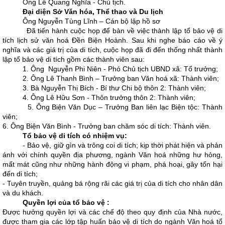
Ông Lê Quang Nghĩa - Chủ tịch.
Đại diện Sở Văn hóa, Thể thao và Du lịch
Ông Nguyễn Tùng Lĩnh – Cán bộ lập hồ sơ
Đã tiến hành cuộc họp để bàn về việc thành lập tổ bảo vệ di
tích lịch sử văn hoá Đền Biện Hoành. Sau khi nghe báo cáo về ý
nghĩa và các giá trị của di tích, cuộc họp đã đi đến thống nhất thành
lập tổ bảo vệ di tích gồm các thành viên sau:
1. Ông Nguyễn Phi Niên - Phó Chủ tịch UBND xã: Tổ trưởng;
2. Ông Lê Thanh Bình – Trưởng ban Văn hoá xã: Thành viên;
3. Bà Nguyễn Thị Bích - Bí thư Chi bộ thôn 2: Thành viên;
4. Ông Lê Hữu Sơn - Thôn trưởng thôn 2: Thành viên;
5. Ông Biện Văn Dục – Trưởng Ban liên lạc Biện tộc: Thành
viên;
6. Ông Biện Văn Bình - Trưởng ban chăm sóc di tích: Thành viên.
Tổ bảo vệ di tích có nhiệm vụ:
- Bảo vệ, giữ gìn và trông coi di tích; kịp thời phát hiện và phản
ánh với chính quyền địa phương, ngành Văn hoá những hư hỏng,
mất mát cũng như những hành động vi phạm, phá hoại, gây tổn hại
đến di tích;
- Tuyên truyền, quảng bá rộng rãi các giá trị của di tích cho nhân dân
và du khách.
Quyền lợi của tổ bảo vệ :
Được hưởng quyền lợi và các chế độ theo quy định của Nhà nước,
được tham gia các lớp tập huấn bảo vệ di tích do ngành Văn hoá tổ