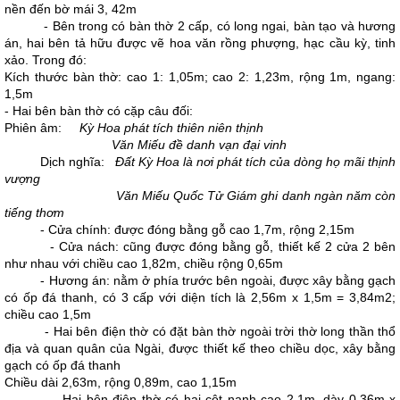
nền đến bờ mái 3, 42m
- Bên trong có bàn thờ 2 cấp, có long ngai, bàn tạo và hương
án, hai bên tả hữu được vẽ hoa văn rồng phượng, hạc cầu kỳ, tinh
xảo. Trong đó:
Kích thước bàn thờ: cao 1: 1,05m; cao 2: 1,23m, rộng 1m, ngang:
1,5m
- Hai bên bàn thờ có cặp câu đối:
Phiên âm:
Kỳ Hoa phát tích thiên niên thịnh
Văn Miếu đề danh vạn đại vinh
Dịch nghĩa:
Đất Kỳ Hoa là nơi phát tích của dòng họ mãi thịnh
vượng
Văn Miếu Quốc Tử Giám ghi danh ngàn năm còn
tiếng thơm
- Cửa chính: được đóng bằng gỗ cao 1,7m, rộng 2,15m
- Cửa nách: cũng được đóng bằng gỗ, thiết kế 2 cửa 2 bên
như nhau với chiều cao 1,82m, chiều rộng 0,65m
- Hương án: nằm ở phía trước bên ngoài, được xây bằng gạch
có ốp đá thanh, có 3 cấp với diện tích là 2,56m x 1,5m = 3,84m2;
chiều cao 1,5m
- Hai bên điện thờ có đặt bàn thờ ngoài trời thờ long thần thổ
địa và quan quân của Ngài, được thiết kế theo chiều dọc, xây bằng
gạch có ốp đá thanh
Chiều dài 2,63m, rộng 0,89m, cao 1,15m
- Hai bên điện thờ có hai cột nanh cao 2,1m, dày 0,36m x