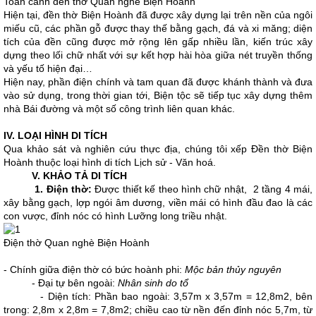
Toàn cảnh đền thờ Quan nghè Biện Hoành
Hiện tại, đền thờ Biện Hoành đã được xây dựng lại trên nền của ngôi
miếu cũ, các phần gỗ được thay thế bằng gạch, đá và xi măng; diện
tích của đền cũng được mở rộng lên gấp nhiều lần, kiến trúc xây
dựng theo lối chữ nhất với sự kết hợp hài hòa giữa nét truyền thống
và yếu tố hiện đại…
Hiện nay, phần điện chính và tam quan đã được khánh thành và đưa
vào sử dụng, trong thời gian tới, Biện tộc sẽ tiếp tục xây dựng thêm
nhà Bái đường và một số công trình liên quan khác.
IV. LOẠI HÌNH DI TÍCH
Qua khảo sát và nghiên cứu thực địa, chúng tôi xếp Đền thờ Biện
Hoành thuộc loại hình di tích Lịch sử - Văn hoá.
V. KHẢO TẢ DI TÍCH
1. Điện thờ:
Được thiết kế theo hình chữ nhật, 2 tầng 4 mái,
xây bằng gạch, lợp ngói âm dương, viền mái có hình đầu đao là các
con vược, đỉnh nóc có hình Lưỡng long triều nhật.
Điện thờ Quan nghè Biện Hoành
- Chính giữa điện thờ có bức hoành phi:
Mộc bản thủy nguyên
- Đại tự bên ngoài:
Nhân sinh do tổ
- Diện tích: Phần bao ngoài: 3,57m x 3,57m = 12,8m2, bên
trong: 2,8m x 2,8m = 7,8m2; chiều cao từ nền đến đỉnh nóc 5,7m, từ