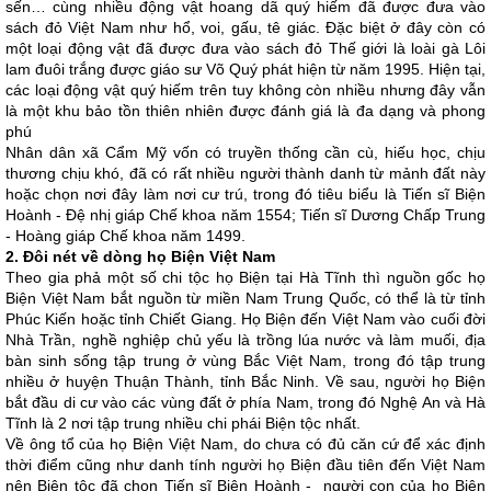
sến… cùng nhiều động vật hoang dã quý hiếm đã được đưa vào
sách đỏ Việt Nam như hổ, voi, gấu, tê giác. Đặc biệt ở đây còn có
một loại động vật đã được đưa vào sách đỏ Thế giới là loài gà Lôi
lam đuôi trắng được giáo sư Võ Quý phát hiện từ năm 1995. Hiện tại,
các loại động vật quý hiếm trên tuy không còn nhiều nhưng đây vẫn
là một khu bảo tồn thiên nhiên được đánh giá là đa dạng và phong
phú
Nhân dân xã Cẩm Mỹ vốn có truyền thống cần cù, hiếu học, chịu
thương chịu khó, đã có rất nhiều người thành danh từ mảnh đất này
hoặc chọn nơi đây làm nơi cư trú, trong đó tiêu biểu là Tiến sĩ Biện
Hoành - Đệ nhị giáp Chế khoa năm 1554; Tiến sĩ Dương Chấp Trung
- Hoàng giáp Chế khoa năm 1499.
2. Đôi nét về dòng họ Biện Việt Nam
Theo gia phả một số chi tộc họ Biện tại Hà Tĩnh thì nguồn gốc họ
Biện Việt Nam bắt nguồn từ miền Nam Trung Quốc, có thể là từ tỉnh
Phúc Kiến hoặc tỉnh Chiết Giang. Họ Biện đến Việt Nam vào cuối đời
Nhà Trần, nghề nghiệp chủ yếu là trồng lúa nước và làm muối, địa
bàn sinh sống tập trung ở vùng Bắc Việt Nam, trong đó tập trung
nhiều ở huyện Thuận Thành, tỉnh Bắc Ninh. Về sau, người họ Biện
bắt đầu di cư vào các vùng đất ở phía Nam, trong đó Nghệ An và Hà
Tĩnh là 2 nơi tập trung nhiều chi phái Biện tộc nhất.
Về ông tổ của họ Biện Việt Nam, do chưa có đủ căn cứ để xác định
thời điểm cũng như danh tính người họ Biện đầu tiên đến Việt Nam
nên Biện tộc đã chọn Tiến sĩ Biện Hoành - người con của họ Biện