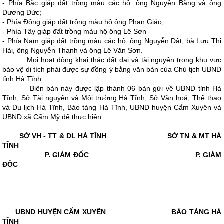
- Phía Bắc giáp đất trồng màu các hộ: ông Nguyễn Bằng và ông
Dương Đức;
- Phía Đông giáp đất trồng màu hộ ông Phan Giáo;
- Phía Tây giáp đất trồng màu hộ ông Lê Sơn
- Phía Nam giáp đất trồng màu các hộ: ông Nguyễn Dật, bà Lưu Thị
Hải, ông Nguyễn Thanh và ông Lê Văn Sơn.
Mọi hoạt động khai thác đất đai và tài nguyên trong khu vực
bảo vệ di tích phải được sự đồng ý bằng văn bản của Chủ tịch UBND
tỉnh Hà Tĩnh.
Biên bản này được lập thành 06 bản gửi về UBND tỉnh Hà
Tĩnh, Sở Tài nguyên và Môi trường Hà Tĩnh, Sở Văn hoá, Thể thao
và Du lịch Hà Tĩnh, Bảo tàng Hà Tĩnh, UBND huyện Cẩm Xuyên và
UBND xã Cẩm Mỹ để thực hiện.
SỞ VH - TT & DL HÀ TĨNH SỞ TN & MT HÀ
TĨNH
P. GIÁM ĐỐC P. GIÁM
ĐỐC
UBND HUYỆN CẨM XUYÊN BẢO TÀNG HÀ
TĨNH