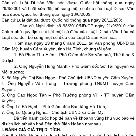
Căn cứ Luật Di sản Văn hóa được Quốc hội thông qua ngày
29/6/2001 và Luật sửa đổi, bổ sung một số điều của Luật Di sản Văn
hoá được Quốc hội thông qua ngày 18/6/2009;
Căn cứ Luật đất đai được Quốc hội thông qua ngày 26/11/203;
Căn cứ Nghị định số 98/2010/NĐ-CP ngày 21/9/2010 của
Chính phủ quy định chi tiết một số điều của Luật Di sản Văn hóa và
Luật sửa đổi, bổ sung một số điều của Luật Di sản Văn hóa;
Hôm nay, ngày 19 tháng 8 năm 2011, tại Văn phòng UBND xã
Cẩm Mỹ, huyện Cẩm Xuyên, tỉnh Hà Tĩnh, chúng tôi gồm:
1. Bà Phan Thư Hiền – Phó Giám đốc Sở Văn hoá, Thể thao &
Du lịch;
2. Ông Nguyễn Hùng Mạnh - Phó Giám đốc Sở Tài nguyên và
Môi trường;
3. Bà Nguyễn Thị Bảo Ngọc - Phó Chủ tịch UBND huyện Cẩm Xuyên;
4. Ông Nguyễn Văn Trung – Trưởng phòng TN&MT huyện Cẩm
Xuyên;
5. Ông Cao Ngọc Tân – Phó Trưởng phòng VH - TT huyện Cẩm
Xuyên;
6. Ông Lê Bá Hạnh - Phó Giám đốc Bảo tàng Hà Tĩnh;
7. Ông Lê Quang Nghĩa - Chủ tịch UBND xã Cẩm Mỹ.
Đã tiến hành cuộc họp để bàn về khoanh vùng khu vực bảo vệ
di tích lịch sử văn hoá Đền thờ Biện Hoành như sau.
I.
ĐÁNH GIÁ GIÁ TRỊ DI TÍCH:
Đền thờ Biện Hoành là di tích lịch sử có giá trị văn hóa, lịch sử lâu