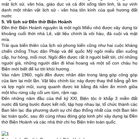
mặt lịch sử, văn hóa, giáo dục và cả đời sống tâm linh, là sự vinh
danh một nhân vật lịch sử - văn hóa tôn kính của quê hương đất
nước
5. Về lịch sử Đền thờ Biện Hoành
Đền thờ Biện Hoành nguyên là một ngôi Miếu nhỏ được xây dựng từ
khoảng cuối thời nhà Lê, vật liệu chính là vôi hàu, đá cuội và mật
mía.
Trải qua biến thiên của lịch sử phong kiến cũng như hai cuộc kháng
chiến chống Thực dân Pháp và đế quốc Mỹ ngôi miếu dần xuống
cấp, hư hỏng, mối mọt. Ngôi đền được rất ít người biết tới, chỉ những
người già, những người dân đi khai hoang và một số con cháu họ
Biện mới biết để lui tới khói hương.
Vào năm 1960, ngôi đền được nhân dân trong làng góp công góp
của làm lại một lần. Vật liệu chính lúc này được thay thế bằng gỗ lim
và lợp ngói mũi, xung quanh được kè bằng đá nằm ẩn mình giữa
một khu rừng cây cối um tùm, rậm rạp.
Đến những năm đầu của thế kỷ XXI, Biện tộc ở khắp 3 miền đất
nước đã từng bước được kết nối, tập hợp nhau lại, tổ chức thành các
Ban liên lạc địa phương dưới sự chỉ đạo thống nhất của một Ban liên
lạc toàn quốc, sau đó cùng nhau đóng góp kinh phí xây dựng lại Đền
thờ Biện Hoành và các nhà thờ chi họ Biện trên toàn quốc.