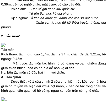
0,36m, trên có nghê chầu, mặt trước có cặp câu đối:
Phiên âm:
Tiên tổ ghi danh lưu quốc sử
Tử tôn tích học kế gia phong
Dịch nghĩa:
Tổ tiên đã được ghi danh vào lịch sử đất nước
Cháu con lo học để kế thừa truyền thống, gia
phong
2. Tắc môn:
Tắc môn
Kích thước tắc môn: cao 1,7m, dài : 2,97 m, chân đế dài 3,21m, bề
ngang: 0,48m.
Mặt trước tắc môn tạc hình hổ với dáng vẻ oai nghiêm đứng
giữa thiên nhiên, hoa cỏ như là để bảo vệ di tích.
Hai bên tắc môn có đắp hai hình voi chầu.
3. Tam quan.
Được thiết kế 1 cửa chính 2 cửa phụ, kiến trúc kết hợp hài hòa
giữa cổ truyền và hiện đại với 4 cột nanh, 2 bên có tạc rồng chầu và
hình quan văn quan võ hộ công, ngựa xe, bên trên có nghê chầu.