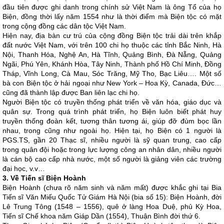
đầu tiên được ghi danh trong chính sử Việt Nam là ông Tổ của họ
Biện, đồng thời lấy năm 1554 như là thời điểm mà Biện tộc có mặt
trong cộng đồng các dân tộc Việt Nam.
Hiện nay, địa bàn cư trú của cộng đồng Biện tộc trải dài trên khắp
đất nước Việt Nam, với trên 100 chi họ thuộc các tỉnh Bắc Ninh, Hà
Nội, Thanh Hóa, Nghệ An, Hà Tĩnh, Quảng Bình, Đà Nẵng, Quảng
Ngãi, Phú Yên, Khánh Hòa, Tây Ninh, Thành phố Hồ Chí Minh, Đồng
Tháp, Vĩnh Long, Cà Mau, Sóc Trăng, Mỹ Tho, Bạc Liêu…. Một số
bà con Biện tộc ở hải ngoại như New York – Hoa Kỳ, Canada, Đức…
cũng đã thành lập được Ban liên lạc chi họ.
Người Biện tộc có truyền thống phát triển về văn hóa, giáo dục và
quân sự. Trong quá trình phát triển, họ Biện luôn biết phát huy
truyền thống đoàn kết, tương thân tương ái, giúp đỡ đùm bọc lần
nhau, trong cũng như ngoài họ. Hiện tại, họ Biện có 1 người là
PGS.TS, gần 20 Thạc sĩ, nhiều người là sỹ quan trung, cao cấp
trong quân đội hoặc trong lực lượng công an nhân dân, nhiều người
là cán bộ cao cấp nhà nước, một số người là giảng viên các trường
đại học, v.v…
3. Về Tiến sĩ Biện Hoành
Biện Hoành (chưa rõ năm sinh và năm mất) được khắc ghi tại Bia
Tiến sĩ Văn Miếu Quốc Tử Giám Hà Nội (bia số 15): Biện Hoành, đời
Lê Trung Tông (1548 – 1556), quê ở làng Hoa Duệ, phủ Kỳ Hoa,
Tiến sĩ Chế khoa năm Giáp Dần (1554), Thuận Bình đời thứ 6.