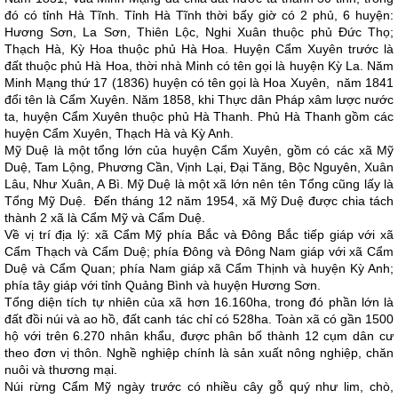
đó có tỉnh Hà Tĩnh. Tỉnh Hà Tĩnh thời bấy giờ có 2 phủ, 6 huyện:
Hương Sơn, La Sơn, Thiên Lộc, Nghi Xuân thuộc phủ Đức Thọ;
Thạch Hà, Kỳ Hoa thuộc phủ Hà Hoa. Huyện Cẩm Xuyên trước là
đất thuộc phủ Hà Hoa, thời nhà Minh có tên gọi là huyện Kỳ La. Năm
Minh Mạng thứ 17 (1836) huyện có tên gọi là Hoa Xuyên, năm 1841
đổi tên là Cẩm Xuyên. Năm 1858, khi Thực dân Pháp xâm lược nước
ta, huyện Cẩm Xuyên thuộc phủ Hà Thanh. Phủ Hà Thanh gồm các
huyện Cẩm Xuyên, Thạch Hà và Kỳ Anh.
Mỹ Duệ là một tổng lớn của huyện Cẩm Xuyên, gồm có các xã Mỹ
Duệ, Tam Lộng, Phương Cần, Vịnh Lại, Đại Tăng, Bộc Nguyên, Xuân
Lâu, Như Xuân, A Bì. Mỹ Duệ là một xã lớn nên tên Tổng cũng lấy là
Tổng Mỹ Duệ. Đến tháng 12 năm 1954, xã Mỹ Duệ được chia tách
thành 2 xã là Cẩm Mỹ và Cẩm Duệ.
Về vị trí địa lý: xã Cẩm Mỹ phía Bắc và Đông Bắc tiếp giáp với xã
Cẩm Thạch và Cẩm Duệ; phía Đông và Đông Nam giáp với xã Cẩm
Duệ và Cẩm Quan; phía Nam giáp xã Cẩm Thịnh và huyện Kỳ Anh;
phía tây giáp với tỉnh Quảng Bình và huyện Hương Sơn.
Tổng diện tích tự nhiên của xã hơn 16.160ha, trong đó phần lớn là
đất đồi núi và ao hồ, đất canh tác chỉ có 528ha. Toàn xã có gần 1500
hộ với trên 6.270 nhân khẩu, được phân bố thành 12 cụm dân cư
theo đơn vị thôn. Nghề nghiệp chính là sản xuất nông nghiệp, chăn
nuôi và thương mại.
Núi rừng Cẩm Mỹ ngày trước có nhiều cây gỗ quý như lim, chò,