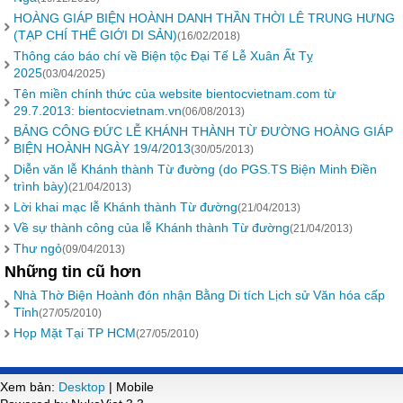
HOÀNG GIÁP BIỆN HOÀNH DANH THẦN THỜI LÊ TRUNG HƯNG
(TẠP CHÍ THẾ GIỚI DI SẢN)
(16/02/2018)
Thông cáo báo chí về Biện tộc Đại Tế Lễ Xuân Ất Tỵ
2025
(03/04/2025)
Tên miền chính thức của website bientocvietnam.com từ
29.7.2013: bientocvietnam.vn
(06/08/2013)
BẢNG CÔNG ĐỨC LỄ KHÁNH THÀNH TỪ ĐƯỜNG HOÀNG GIÁP
BIỆN HOÀNH NGÀY 19/4/2013
(30/05/2013)
Diễn văn lễ Khánh thành Từ đường (do PGS.TS Biện Minh Điền
trình bày)
(21/04/2013)
Lời khai mạc lễ Khánh thành Từ đường
(21/04/2013)
Về sự thành công của lễ Khánh thành Từ đường
(21/04/2013)
Thư ngỏ
(09/04/2013)
Những tin cũ hơn
Nhà Thờ Biện Hoành đón nhận Bằng Di tích Lịch sử Văn hóa cấp
Tỉnh
(27/05/2010)
Họp Mặt Tại TP HCM
(27/05/2010)
Xem bản:
Desktop
| Mobile