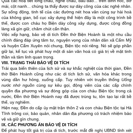
Qua các hoạ tiết long chầu, nghê chầu, đầu đao... trên đỉnh nóc, bờ
mái, cột nanh... chúng ta thấy được sự dày công của các nghệ nhân.
Sự sống động, tinh tế của các đường nét hoa văn cùng sự hài hoà
của không gian, bố cục xây dựng thể hiện đây là một công trình bề
thế, được con cháu họ Biện dày công xây dựng, được cộng đồng
làng xã gìn giữ, chăm chút cẩn thận.
Việc xếp hạng, bảo vệ di tích Đền thờ Biện Hoành là một nhu cầu
chính đáng đáp ứng tâm tư, nguyện vọng của nhân dân xã Cẩm Mỹ
và huyện Cẩm Xuyên nói chung, Biện tộc nói riêng. Nó sẽ góp phần
giữ lại, kế tục và phát huy một di sản văn hoá có giá trị về mặt tinh
thần và tâm linh quan trọng.
VIII. TRẠNG THÁI BẢO VỆ DI TÍCH
Trải qua biến thiên của lịch sử và sự khắc nghiệt của thời gian, Đền
thờ Biện Hoành cũng như các di tích lịch sử, văn hóa khác trong
vùng dần hư hỏng, xuống cấp. Tuy nhiên với truyền thống
Uống
nước nhớ nguồn
cùng sự kêu gọi, động viên của các cấp chính
quyền địa phương và sự đóng góp của con cháu Biện tộc trong cả
nước, Đền thờ Biện Hoành nay đã được trùng tu, tôn tạo lại rất bề
thế, uy nghiêm.
Hiện nay, Đền do cấp ủy mặt trận thôn 2 và con cháu Biện tộc tại Hà
Tĩnh trông coi, bảo quản, nhân dân địa phương có trách nhiệm bảo
vệ và giữ gìn chung.
IX. CÁC PHƯƠNG ÁN BẢO VỆ DI TÍCH
Để phát huy tốt giá trị của di tích, trước mắt đề nghị UBND tỉnh xét