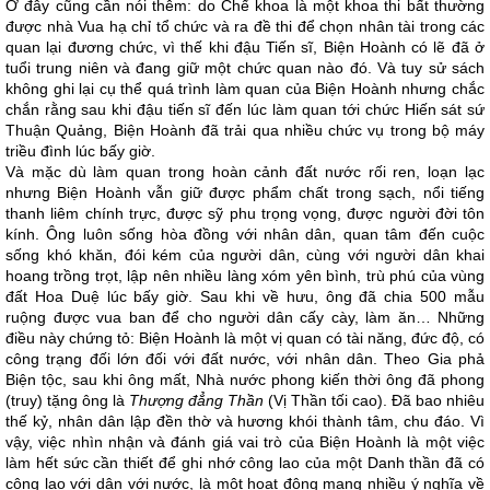
Ở đây cũng cần nói thêm: do Chế khoa là một khoa thi bất thường
được nhà Vua hạ chỉ tổ chức và ra đề thi để chọn nhân tài trong các
quan lại đương chức, vì thế khi đậu Tiến sĩ, Biện Hoành có lẽ đã ở
tuổi trung niên và đang giữ một chức quan nào đó. Và tuy sử sách
không ghi lại cụ thể quá trình làm quan của Biện Hoành nhưng chắc
chắn rằng sau khi đậu tiến sĩ đến lúc làm quan tới chức Hiến sát sứ
Thuận Quảng, Biện Hoành đã trải qua nhiều chức vụ trong bộ máy
triều đình lúc bấy giờ.
Và mặc dù làm quan trong hoàn cảnh đất nước rối ren, loạn lạc
nhưng Biện Hoành vẫn giữ được phẩm chất trong sạch, nổi tiếng
thanh liêm chính trực, được sỹ phu trọng vọng, được người đời tôn
kính. Ông luôn sống hòa đồng với nhân dân, quan tâm đến cuộc
sống khó khăn, đói kém của người dân, cùng với người dân khai
hoang trồng trọt, lập nên nhiều làng xóm yên bình, trù phú của vùng
đất Hoa Duệ lúc bấy giờ. Sau khi về hưu, ông đã chia 500 mẫu
ruộng được vua ban để cho người dân cấy cày, làm ăn… Những
điều này chứng tỏ: Biện Hoành là một vị quan có tài năng, đức độ, có
công trạng đối lớn đối với đất nước, với nhân dân. Theo Gia phả
Biện tộc, sau khi ông mất, Nhà nước phong kiến thời ông đã phong
(truy) tặng ông là
Thượng đẳng Thần
(Vị Thần tối cao). Đã bao nhiêu
thế kỷ, nhân dân lập đền thờ và hương khói thành tâm, chu đáo. Vì
vậy, việc nhìn nhận và đánh giá vai trò của Biện Hoành là một việc
làm hết sức cần thiết để ghi nhớ công lao của một Danh thần đã có
công lao với dân với nước, là một hoạt động mang nhiều ý nghĩa về