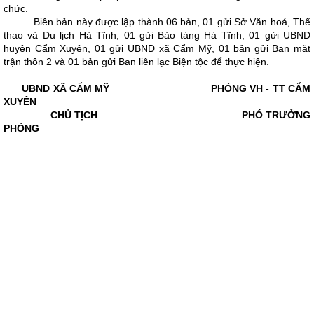
chức.
Biên bản này được lập thành 06 bản, 01 gửi Sở Văn hoá, Thể
thao và Du lịch Hà Tĩnh, 01 gửi Bảo tàng Hà Tĩnh, 01 gửi UBND
huyện Cẩm Xuyên, 01 gửi UBND xã Cẩm Mỹ, 01 bản gửi Ban mặt
trận thôn 2 và 01 bản gửi Ban liên lạc Biện tộc để thực hiện.
UBND XÃ CẨM MỸ PHÒNG VH - TT CẨM
XUYÊN
CHỦ TỊCH PHÓ TRƯỞNG
PHÒNG