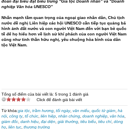
đoàn đại biểu đạt biểu trưng “Gia tộc Doanh nhân” và “Doanh
nghiệp Văn hóa UNESCO”
Nhấn mạnh tầm quan trọng của ngoại giao nhân dân, Chủ tịch
nước đề nghị Liên hiệp các hội UNESCO cần tiếp tục quảng bá
hình ảnh đất nước và con người Việt Nam đến với bạn bè quốc
tế để họ hiểu hơn về lịch sử khí phách của con người Việt Nam
cũng như tinh thần hữu nghị, yêu chuộng hòa bình của dân
tộc Việt Nam.
Tổng số điểm của bài viết là: 5 trong 1 đánh giá
Click để đánh giá bài viết
Từ khóa:
gia tộc
,
trầm hương
,
tối ngày
,
văn miếu
,
quốc tử giám
,
hà
nội
,
công ty
,
tổ chức
,
liên hiệp
,
nhân chứng
,
doanh nghiệp
,
văn hóa
,
giám đốc
,
danh hiệu
,
đại diện
,
giải thưởng
,
tiêu biểu
,
tiêu chí
,
dòng
họ
,
liên tục
,
thương trường