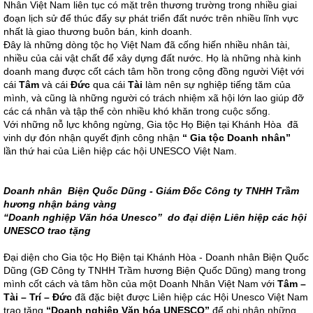
Nhân Việt Nam liên tục có mặt trên thương trường trong nhiều giai
đoạn lịch sử để thúc đẩy sự phát triển đất nước trên nhiều lĩnh vực
nhất là giao thương buôn bán, kinh doanh.
Đây là những dòng tộc họ Việt Nam đã cống hiến nhiều nhân tài,
nhiều của cải vật chất để xây dựng đất nước. Họ là những nhà kinh
doanh mang được cốt cách tâm hồn trong cộng đồng người Việt với
cái
Tâm
và cái
Đức
qua cái
Tài
làm nên sự nghiệp tiếng tăm của
mình, và cũng là những người có trách nhiệm xã hội lớn lao giúp đỡ
các cá nhân và tập thể còn nhiều khó khăn trong cuộc sống.
Với những nỗ lực không ngừng, Gia tộc Họ Biện tại Khánh Hòa đã
vinh dự đón nhận quyết định công nhận
“ Gia tộc Doanh nhân”
lần thứ hai của Liên hiệp các hội UNESCO Việt Nam.
Doanh nhân Biện Quốc Dũng - Giám Đốc Công ty TNHH Trầm
hương nhận bảng vàng
“Doanh nghiệp Văn hóa Unesco” do đại diện Liên hiệp các hội
UNESCO trao tặng
Đại diện cho Gia tộc Họ Biện tại Khánh Hòa - Doanh nhân Biện Quốc
Dũng (GĐ Công ty TNHH Trầm hương Biện Quốc Dũng) mang trong
mình cốt cách và tâm hồn của một Doanh Nhân Việt Nam với
Tâm –
Tài – Trí – Đức
đã đặc biệt được Liên hiệp các Hội Unesco Việt Nam
trao tặng
“Doanh nghiệp Văn hóa UNESCO”
để ghi nhận những