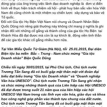
đóng góp của ông trong việc lãnh đạo doanh nghiệp là đơn vị điển
hình về thực hiện trách nhiệm xã hội - phát huy bản sắc văn hóa Việt
Nam đó cũng chính là một nhiệm vụ chiến lược xây dựng và bảo vệ
Tổ quốc.
Đối với Gia tộc Họ Biện Việt Nam nói chung và Doanh Nhân Biện
Quốc Dũng nói riêng giải thưởng này không chỉ mang ý nghĩa là ghi
nhận đối với những cố gắng và thành công của gia tộc Họ Biện tại
Khánh Hòa đã đạt được mà còn là sự khích lệ, động viên tinh thần
để các gia tộc khác cố gắng nhiều hơn nữa.
Tại Văn Miếu Quốc Tử Giám (Hà Nội), tối 25.01.2015, Đại diện
Biện tộc ba miền Bắc – Trung - Nam chúc mừng “Gia tộc
Doanh nhân” Biện Quốc Dũng
Chiều tối ngày 30/01/2015, tại Phủ Chủ tịch, Chủ tịch nước
Trương Tấn Sang đã có buổi gặp mặt thân mật với đoàn đại
biểu đạt biểu trưng
“Gia tộc Doanh nhân”
và
“Doanh nghiệp
Văn hóa UNESCO”
. Chủ tịch nước Trương Tấn Sang ghi nhận
và chúc mừng những thành quả của Liên hiệp các Hội UNESCO
đã đạt được trong suốt 21 năm qua của liên hiệp các hội
UNESCO Việt Nam trong các lĩnh vực văn hóa, giáo dục và khoa
học công nghệ góp phần vào thành tựu chung của đất nước.
Chủ tịch nước Trương Tấn Sang đã có buổi gặp mặt thân mật