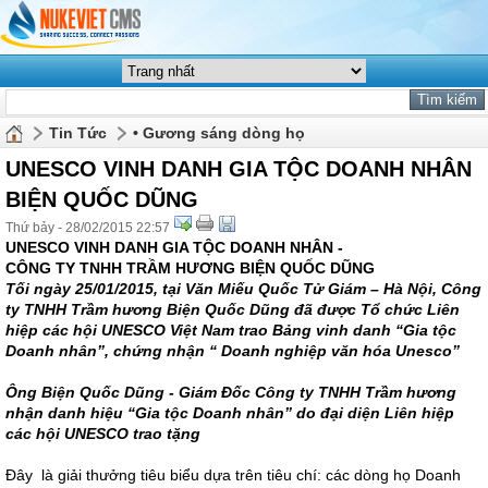
Tin Tức
• Gương sáng dòng họ
UNESCO VINH DANH GIA TỘC DOANH NHÂN
BIỆN QUỐC DŨNG
Thứ bảy - 28/02/2015 22:57
UNESCO VINH DANH GIA TỘC DOANH NHÂN -
CÔNG TY TNHH TRẦM HƯƠNG BIỆN QUỐC DŨNG
Tối ngày 25/01/2015, tại Văn Miếu Quốc Tử Giám – Hà Nội, Công
ty TNHH Trầm hương Biện Quốc Dũng đã được Tổ chức Liên
hiệp các hội UNESCO Việt Nam trao Bảng vinh danh “Gia tộc
Doanh nhân”, chứng nhận “ Doanh nghiệp văn hóa Unesco”
Ông Biện Quốc Dũng - Giám Đốc Công ty TNHH Trầm hương
nhận danh hiệu “Gia tộc Doanh nhân”
do đại diện Liên hiệp
các hội UNESCO trao tặng
Đây là giải thưởng tiêu biểu dựa trên tiêu chí: các dòng họ Doanh