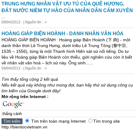
TRUNG HƯNG NHÂN VẬT ƯU TÚ CỦA QUÊ HƯƠNG,
ĐẤT NƯỚC NIỀM TỰ HÀO CỦA NHÂN DÂN CẨM XUYÊN
...
09/04/2013 - | Nguồn tin : -/-
HOÀNG GIÁP BIỆN HOÀNH - DANH NHÂN VĂN HÓA
HOÀNG GIÁP BIỆN HOÀNH : Hoàng giáp Biện Hoành (卞 鍧) - một
danh thần thời Lê Trung Hưng, dưới triều Lê Trung Tông (黎中宗,
1535 – 1556), từng là một Thanh hình Hiến sát sứ nổi tiếng. Do tư
liệu về Hoàng giáp Biện Hoành còn thiếu, giới nghiên cứu còn ít biết
về nhân vật văn hoá – lịch sử này. Ông sinh......
09/04/2013 - | Nguồn tin : -/-
Tìm thấy tổng cộng 2 kết quả
Nếu kết quả này không như mong đợi, bạn hãy thử sử dụng công cụ
tìm kiếm của Google dưới đây!
Mở rộng trên Internet :
Tìm trên toàn mạng Internet
Tìm trong site
http://bientocvietnam.vn