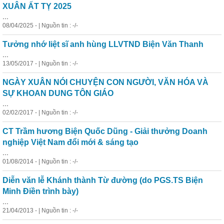
XUÂN ẤT TỴ 2025
...
08/04/2025 - | Nguồn tin : -/-
Tưởng nhớ liệt sĩ anh hùng LLVTND Biện Văn Thanh
...
13/05/2017 - | Nguồn tin : -/-
NGÀY XUÂN NÓI CHUYỆN CON NGƯỜI, VĂN HÓA VÀ
SỰ KHOAN DUNG TÔN GIÁO
...
02/02/2017 - | Nguồn tin : -/-
CT Trầm hương Biện Quốc Dũng - Giải thưởng Doanh
nghiệp Việt Nam đổi mới &
sáng
tạo
...
01/08/2014 - | Nguồn tin : -/-
Diễn văn lễ Khánh thành Từ đường (do PGS.TS Biện
Minh Điền trình bày)
...
21/04/2013 - | Nguồn tin : -/-