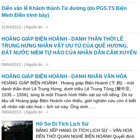
Diễn văn lễ Khánh thành Từ đường (do PGS.TS Biện
Minh Điền trình bày)
...
21/04/2013 - | Nguồn tin : -/-
HOÀNG GIÁP BIỆN HOÀNH - DANH THẦN THỜI LÊ
TRUNG HƯNG NHÂN VẬT ƯU TÚ CỦA QUÊ HƯƠNG,
ĐẤT NƯỚC NIỀM TỰ HÀO CỦA NHÂN DÂN CẨM XUYÊN
...
09/04/2013 - | Nguồn tin : -/-
HOÀNG GIÁP BIỆN HOÀNH - DANH NHÂN VĂN HÓA
HOÀNG GIÁP BIỆN HOÀNH : Hoàng giáp Biện Hoành (卞 鍧) - một
danh thần thời Lê Trung Hưng, dưới triều Lê Trung Tông (黎中宗,
1535 – 1556), từng là một Thanh hình Hiến sát sứ nổi tiếng. Do tư
liệu về Hoàng giáp Biện Hoành còn thiếu, giới nghiên cứu còn ít biết
về nhân vật văn hoá – lịch sử này. Ông sinh......
09/04/2013 - | Nguồn tin : -/-
Hồ Sơ Di Tích Lịch Sử
BẰNG XẾP HẠNG DI TÍCH LỊCH SỬ – VĂN HOÁ
ĐỀN THỜ QUAN NGHÈ BIỆN HOÀNH Quyết định