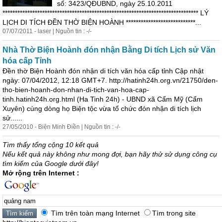
số: 3423/QĐUBND, ngày 25.10.2011
******************************************************************************* LÝ
LỊCH DI TÍCH ĐỀN THỜ BIỆN HOÀNH ****************************...
07/07/2011 - laser | Nguồn tin : -/-
Nhà Thờ Biện Hoành đón nhận Bằng Di tích Lịch sử Văn
hóa cấp Tỉnh
Đền thờ Biện Hoành đón nhận di tích văn hóa cấp tỉnh Cập nhật
ngày: 07/04/2012, 12:18 GMT+7. http://hatinh24h.org.vn/21750/den-
tho-bien-hoanh-don-nhan-di-tich-van-hoa-cap-
tinh.hatinh24h.org.html (Ha Tinh 24h) - UBND xã Cẩm Mỹ (Cẩm
Xuyên) cùng dòng họ Biện tộc vừa tổ chức đón nhận di tích lịch
sử......
27/05/2010 - Biện Minh Điền | Nguồn tin : -/-
Tìm thấy tổng cộng 10 kết quả
Nếu kết quả này không như mong đợi, bạn hãy thử sử dụng công cụ
tìm kiếm của Google dưới đây!
Mở rộng trên Internet :
Tìm trên toàn mạng Internet
Tìm trong site