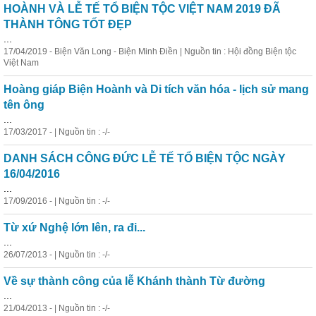
HOÀNH VÀ LỄ TẾ TỔ BIỆN TỘC VIỆT
NAM
2019 ĐÃ
THÀNH TÔNG TỐT ĐẸP
...
17/04/2019 - Biện Văn Long - Biện Minh Điền | Nguồn tin : Hội đồng Biện tộc
Việt
Nam
Hoàng giáp Biện Hoành và Di tích văn hóa - lịch sử mang
tên ông
...
17/03/2017 - | Nguồn tin : -/-
DANH SÁCH CÔNG ĐỨC LỄ TẾ TỔ BIỆN TỘC NGÀY
16/04/2016
...
17/09/2016 - | Nguồn tin : -/-
Từ xứ Nghệ lớn lên, ra đi...
...
26/07/2013 - | Nguồn tin : -/-
Về sự thành công của lễ Khánh thành Từ đường
...
21/04/2013 - | Nguồn tin : -/-