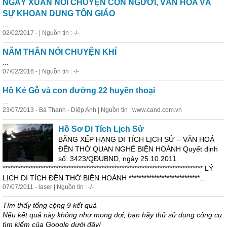
NGÀY XUÂN NÓI CHUYỆN CON NGƯỜI, VĂN HÓA VÀ
SỰ KHOAN DUNG TÔN GIÁO
...
02/02/2017 - | Nguồn tin : -/-
NĂM THÂN NÓI CHUYỆN KHỈ
...
07/02/2016 - | Nguồn tin : -/-
Hồ Kẻ Gỗ và con đường 22 huyền thoại
...
23/07/2013 - Bá Thanh - Diệp Anh | Nguồn tin : www.cand.com.vn
Hồ Sơ Di Tích Lịch Sử
BẰNG XẾP HẠNG DI TÍCH LỊCH SỬ – VĂN HOÁ
ĐỀN THỜ QUAN NGHÈ BIỆN HOÀNH Quyết định
số: 3423/QĐUBND, ngày 25.10.2011
******************************************************************************* LÝ
LỊCH DI TÍCH ĐỀN THỜ BIỆN HOÀNH ****************************...
07/07/2011 - laser | Nguồn tin : -/-
Tìm thấy tổng cộng 9 kết quả
Nếu kết quả này không như mong đợi, bạn hãy thử sử dụng công cụ
tìm kiếm của Google dưới đây!