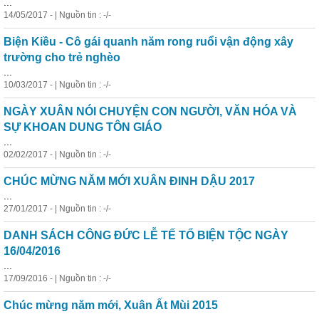
...
14/05/2017 - | Nguồn tin : -/-
Biện Kiều - Cô gái quanh năm rong ruổi vận động xây
trường cho trẻ nghèo
...
10/03/2017 - | Nguồn tin : -/-
NGÀY XUÂN NÓI CHUYỆN CON NGƯỜI, VĂN HÓA VÀ
SỰ KHOAN DUNG TÔN GIÁO
...
02/02/2017 - | Nguồn tin : -/-
CHÚC MỪNG NĂM MỚI XUÂN ĐINH DẬU 2017
...
27/01/2017 - | Nguồn tin : -/-
DANH SÁCH CÔNG ĐỨC LỄ TẾ TỔ BIỆN TỘC NGÀY
16/04/2016
...
17/09/2016 - | Nguồn tin : -/-
Chúc mừng năm mới, Xuân Ất Mùi 2015