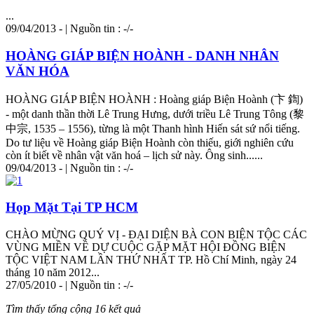
...
09/04/2013 - | Nguồn tin : -/-
HOÀNG GIÁP BIỆN HOÀNH - DANH NHÂN
VĂN HÓA
HOÀNG GIÁP BIỆN HOÀNH : Hoàng giáp Biện Hoành (卞 鍧)
- một danh thần thời Lê Trung Hưng, dưới triều Lê Trung Tông (黎
中宗, 1535 – 1556), từng là một Thanh hình Hiến sát sứ nổi tiếng.
Do tư liệu về Hoàng giáp Biện Hoành còn thiếu, giới nghiên cứu
còn ít biết về
nhân
vật văn hoá – lịch sử này. Ông sinh......
09/04/2013 - | Nguồn tin : -/-
Họp Mặt Tại TP HCM
CHÀO MỪNG QUÝ VỊ - ĐẠI DIỆN BÀ CON BIỆN TỘC CÁC
VÙNG MIỀN VỀ DỰ CUỘC GẶP MẶT HỘI ĐỒNG BIỆN
TỘC VIỆT NAM LẦN THỨ NHẤT TP. Hồ Chí Minh, ngày 24
tháng 10 năm 2012...
27/05/2010 - | Nguồn tin : -/-
Tìm thấy tổng cộng 16 kết quả