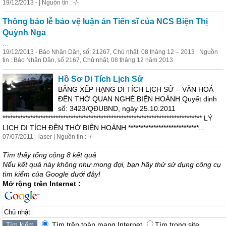
19/12/2013 - | Nguồn tin : -/-
Thông báo lễ bảo vệ luận án Tiến sĩ của NCS Biện Thị
Quỳnh Nga
...
19/12/2013 - Báo Nhân Dân, số: 21267,
Chủ
nhật
, 08 tháng 12 – 2013 | Nguồn
tin : Báo Nhân Dân, số 2167,
Chủ
nhật
, 08 tháng 12 năm 2013
Hồ Sơ Di Tích Lịch Sử
BẰNG XẾP HẠNG DI TÍCH LỊCH SỬ – VĂN HOÁ
ĐỀN THỜ QUAN NGHÈ BIỆN HOÀNH Quyết định
số: 3423/QĐUBND, ngày 25.10.2011
******************************************************************************* LÝ
LỊCH DI TÍCH ĐỀN THỜ BIỆN HOÀNH ****************************...
07/07/2011 - laser | Nguồn tin : -/-
Tìm thấy tổng cộng 8 kết quả
Nếu kết quả này không như mong đợi, bạn hãy thử sử dụng công cụ
tìm kiếm của Google dưới đây!
Mở rộng trên Internet :
Tìm trên toàn mạng Internet
Tìm trong site