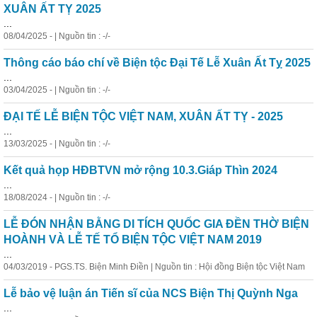
XUÂN ẤT TỴ 2025
...
08/04/2025 - | Nguồn tin : -/-
Thông cáo báo chí về Biện tộc Đại Tế Lễ Xuân Ất Tỵ 2025
...
03/04/2025 - | Nguồn tin : -/-
ĐẠI TẾ LỄ BIỆN TỘC VIỆT NAM, XUÂN ẤT TỴ - 2025
...
13/03/2025 - | Nguồn tin : -/-
Kết quả họp HĐBTVN mở rộng 10.3.Giáp Thìn 2024
...
18/08/2024 - | Nguồn tin : -/-
LỄ ĐÓN NHẬN BẰNG DI TÍCH QUỐC GIA ĐỀN THỜ BIỆN
HOÀNH VÀ LỄ TẾ TỔ BIỆN TỘC VIỆT NAM 2019
...
04/03/2019 - PGS.TS. Biện Minh Điền | Nguồn tin : Hội đồng Biện tộc Việt Nam
Lễ bảo vệ luận án Tiến sĩ của NCS Biện Thị Quỳnh Nga
...