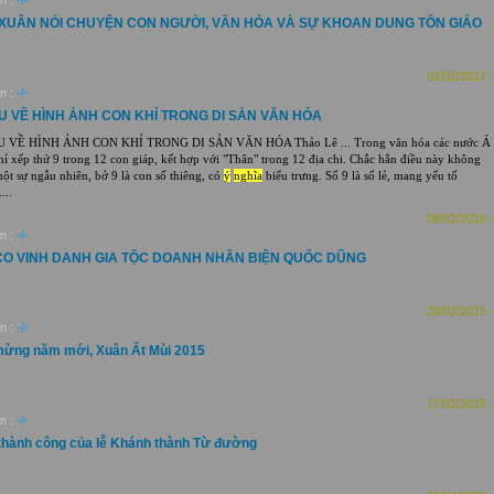
n :
-/-
XUÂN NÓI CHUYỆN CON NGƯỜI, VĂN HÓA VÀ SỰ KHOAN DUNG TÔN GIÁO
02/02/2017 -
n :
-/-
ỆU VỀ HÌNH ẢNH CON KHỈ TRONG DI SẢN VĂN HÓA
 VỀ HÌNH ẢNH CON KHỈ TRONG DI SẢN VĂN HÓA Thảo Lê ... Trong văn hóa các nước Á
ỉ xếp thứ 9 trong 12 con giáp, kết hợp với "Thân" trong 12 địa chi. Chắc hẳn điều này không
một sự ngẫu nhiên, bở 9 là con số thiêng, có
ý
nghĩa
biểu trưng. Số 9 là số lẻ, mang yếu tố
...
08/02/2016 -
n :
-/-
O VINH DANH GIA TỘC DOANH NHÂN BIỆN QUỐC DŨNG
28/02/2015 -
n :
-/-
ừng năm mới, Xuân Ất Mùi 2015
17/02/2015 -
n :
-/-
thành công của lễ Khánh thành Từ đường