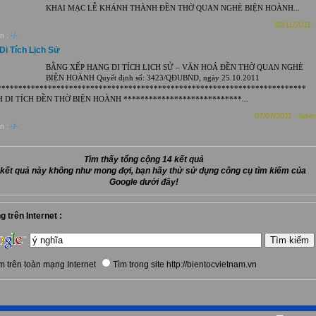
KHAI MẠC LỄ KHÁNH THÀNH ĐỀN THỜ QUAN NGHÈ BIỆN HOÀNH...
30/11/2011 -
n :
-/-
Di Tích Lịch Sử
BẰNG XẾP HẠNG DI TÍCH LỊCH SỬ – VĂN HOÁ ĐỀN THỜ QUAN NGHÈ
BIỆN HOÀNH Quyết định số: 3423/QĐUBND, ngày 25.10.2011
*************************************************************************
H DI TÍCH ĐỀN THỜ BIỆN HOÀNH ****************************...
07/07/2011 - laser
n :
-/-
Tìm thấy tổng cộng 14 kết quả
kết quả này không như mong đợi, bạn hãy thử sử dụng công cụ tìm kiếm của
Google dưới đây!
 trên Internet :
m trên toàn mạng Internet
Tìm trong site http://bientocvietnam.vn