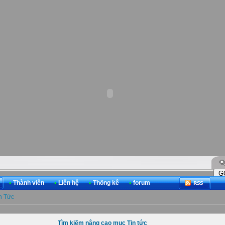
•
Thành viên
•
Liên hệ
•
Thống kê
•
forum
n Tức
Tìm kiếm nâng cao mục Tin tức