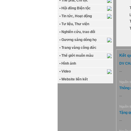
• Thế phả, Chi tộc
T
• Hội đồng Biện tộc
L
• Tin tức, Hoạt động
T
• Tư liệu, Thư viện
T
• Nghiên cứu, trao đổi
• Gương sáng dòng họ
• Trang vàng công đức
Kết q
• Thế giới muôn màu
• Hình ảnh
DV CH
...
• Video
• Website liên kết
Nguồn ti
Thông 
...
Nguồn ti
Tặng q
...