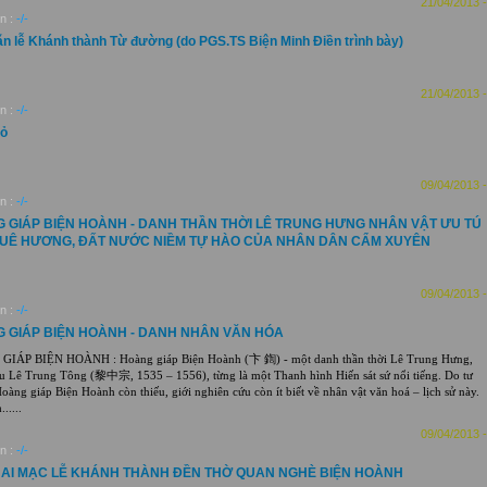
21/04/2013 -
n :
-/-
ăn lễ Khánh thành Từ đường (do PGS.TS Biện Minh Điền trình bày)
21/04/2013 -
n :
-/-
gỏ
09/04/2013 -
n :
-/-
 GIÁP BIỆN HOÀNH - DANH THẦN THỜI LÊ TRUNG HƯNG NHÂN VẬT ƯU TÚ
UÊ HƯƠNG, ĐẤT NƯỚC NIỀM TỰ HÀO CỦA NHÂN DÂN CẨM XUYÊN
09/04/2013 -
n :
-/-
 GIÁP BIỆN HOÀNH - DANH NHÂN VĂN HÓA
IÁP BIỆN HOÀNH : Hoàng giáp Biện Hoành (卞 鍧) - một danh thần thời Lê Trung Hưng,
ều Lê Trung Tông (黎中宗, 1535 – 1556), từng là một Thanh hình Hiến sát sứ nổi tiếng. Do tư
Hoàng giáp Biện Hoành còn thiếu, giới nghiên cứu còn ít biết về nhân vật văn hoá – lịch sử này.
.....
09/04/2013 -
n :
-/-
HAI MẠC LỄ KHÁNH THÀNH ĐỀN THỜ QUAN NGHÈ BIỆN HOÀNH