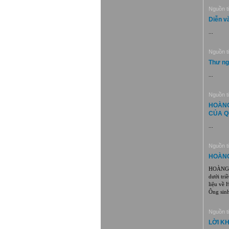
Nguồn ti
Diễn v
...
Nguồn ti
Thư n
...
Nguồn ti
HOÀNG
CỦA Q
...
Nguồn ti
HOÀNG
HOÀNG G
dưới tri
liệu về 
Ông sinh.
Nguồn ti
LỜI K