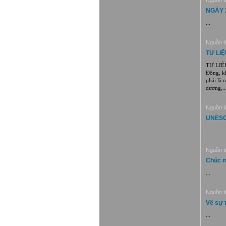
Nguồn ti
NGÀY 
...
Nguồn ti
TƯ LI
TƯ LIỆU
Đông, kh
phải là 
dương,...
Nguồn ti
UNESC
...
Nguồn ti
Chúc m
...
Nguồn ti
Về sự 
...