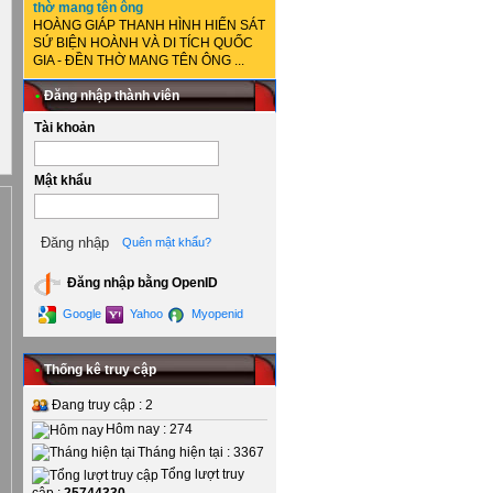
thờ mang tên ông
HOÀNG GIÁP THANH HÌNH HIẾN SÁT
SỨ BIỆN HOÀNH VÀ DI TÍCH QUỐC
GIA - ĐỀN THỜ MANG TÊN ÔNG ...
•
Đăng nhập thành viên
Tài khoản
Mật khẩu
Quên mật khẩu?
Đăng nhập bằng OpenID
Google
Yahoo
Myopenid
•
Thống kê truy cập
Đang truy cập : 2
Hôm nay : 274
Tháng hiện tại : 3367
Tổng lượt truy