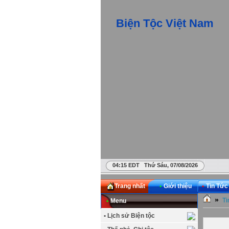
Biện Tộc Việt Nam
04:15 EDT Thứ Sáu, 07/08/2026
Trang nhất
•
Giới thiệu
•
Tin Tức
»
Ti
•
Menu
• Lịch sử Biện tộc