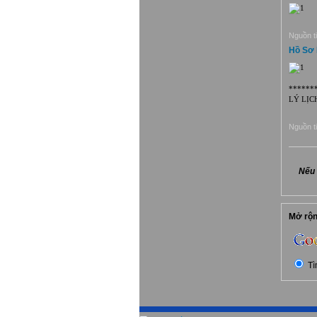
Nguồn ti
Hồ Sơ 
******
LÝ LỊC
Nguồn ti
Nếu 
Mở rộng
Tì