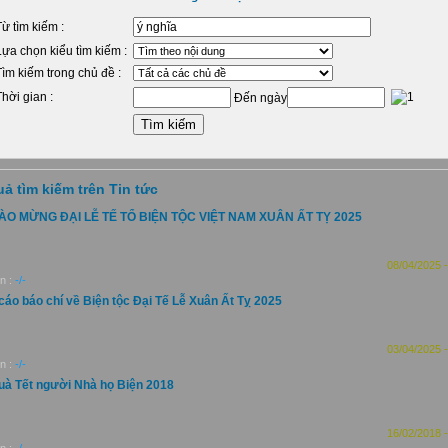
ừ tìm kiếm :
ựa chọn kiểu tìm kiếm :
ìm kiếm trong chủ đề :
hời gian :
Đến ngày
uả tìm kiếm trên Tin tức
ÀO MỪNG ĐẠI LỄ TẾ TỔ BIỆN TỘC VIỆT NAM XUÂN ẤT TỴ 2025
08/04/2025 -
n :
-/-
cáo báo chí về Biện tộc Đại Tế Lễ Xuân Ất Tỵ 2025
03/04/2025 -
n :
-/-
uà Tết người Nhà họ Biện 2018
16/02/2018 -